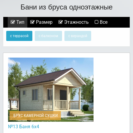
Бани из бруса одноэтажные
Тип
Размер
Этажность
Все
с террасой
с балконом
с верандой
БРУС КАМЕРНОЙ СУШКИ
№13 Баня 6х4