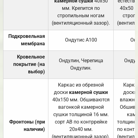
камерной сушки
40х50
естеств
мм. Крепится по
40х50 м
стропильным ногам
строп
(вентиляционный зазор).
(вентиля
Подкровельная
Ондутис А100
Он
мембрана
Кровельное
Ондулин, Черепица
Ондул
покрытие (на
Ондулин.
выбор)
Каркас из обрезной
Карка
доски
камерной сушки
доски
40х150 мм. Обшиваются
влажно
вагонкой камерной
Обшива
сушки толщиной 16 мм.
каме
Фронтоны (при
сорт АВ по контррейке
толщиной
наличии)
20х40 мм.
по контр
(вентиляционный зазор).
(вентиля