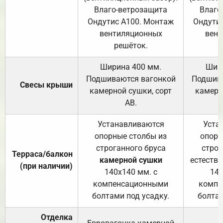
Влаго-ветрозащита
Влаго
Ондутис А100. Монтаж
Ондути
вентиляционных
вент
решёток.
Ширина 400 мм.
Шир
Подшиваются вагонкой
Подшива
Свесы крыши
камерной сушки, сорт
камерн
АВ.
Устанавливаются
Уста
опорные столбы из
опорн
строганного бруса
строг
Терраса/балкон
камерной сушки
естеств
(при наличии)
140х140 мм. с
140
компенсационными
компе
болтами под усадку.
болтам
Отделка