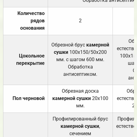
Обработка антисептик
Количество
рядов
2
основания
Обр
Обрезной брус
камерной
естеств
сушки
100х150/50х200
Цокольное
100х15
мм. с шагом 600 мм.
перекрытие
шаг
Обработка
О
антисептиком.
ант
Обрезная доска
Обр
Пол черновой
камерной сушки
20х100
естеств
мм.
2
Профилированный брус
Профили
камерной сушки
,
естестве
сечением
с