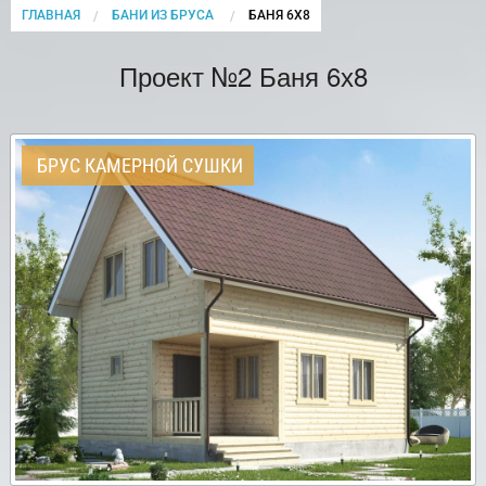
ГЛАВНАЯ
БАНИ ИЗ БРУСА
CURRENT:
БАНЯ 6Х8
Проект №2 Баня 6х8
БРУС КАМЕРНОЙ СУШКИ