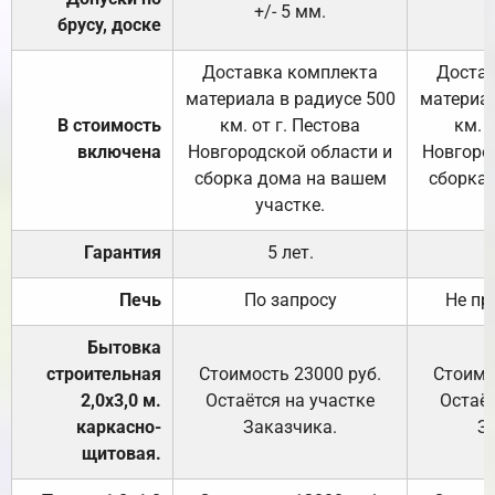
+/- 5 мм.
брусу, доске
Доставка комплекта
Достав
материала в радиусе 500
материал
В стоимость
км. от г. Пестова
км. 
включена
Новгородской области и
Новгоро
сборка дома на вашем
сборка
участке.
Гарантия
5 лет.
Печь
По запросу
Не пр
Бытовка
строительная
Стоимость 23000 руб.
Стоимо
2,0х3,0 м.
Остаётся на участке
Остаёт
каркасно-
Заказчика.
З
щитовая.