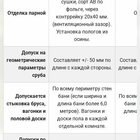
сушки, сорт АВ по
фольге, через
Отделка парной
От
контррейку 20х40 мм.
(вентиляционный зазор).
Установка пологов из
осины.
Допуск на
геометрические
Составляет +/- 50 мм по
Составля
параметры
длине с каждой стороны.
длине с 
сруба
По всему периметру стен
Допускается
бани (если ширина и
По всему
стыковка бруса,
длина бани более 6,0
бани (
вагонки и
метров). Вагонки и
длина 
половой доски
доски пола в каждой
отдельной комнате.
Допуски по