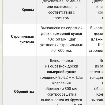
Двускатная, ломаная
Двуска
или вальмовая в
или 
Крыша
соответствии с
соо
проектом.
п
Выполнена из обрезной
Выполне
доски
камерной сушки
доски
Стропильная
40х150 мм. Шаг
влажно
система
установки стропильных
Шаг
ног 600 мм.
стропиль
Выполняется
Вы
из обрезной доски
из об
камерной сушки
естеств
толщиной 20-22 мм. Шаг
толщино
крепления
к
обрешетки 300 мм.
обреш
Обрешётка
Контробрешётка
Конт
выполняется из бруска
выполня