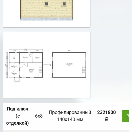
Под ключ
Профилированный
2321800
(с
6х8
За
140х140 мм
отделкой)