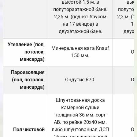
высотой 1,5 м. в
высо
полутораэтажной бане.
полутор
2,25 м. (поднят брусом
2,3 м. (
на 17 венцов) в
17
двухэтажной бане.
двухэ
Утепление (пол,
Минеральная вата
Knauf
потолок,
От
150
мм.
мансарда)
Пароизоляция
(пол, потолок,
Ондутис
R70
.
От
мансарда)
Шпунтованная доска
камерной сушки
толщиной 36 мм. сорт
АВ. по рейке 20х40 мм.
Пол чистовой
либо шпунтованная ДСП
От
16 мм. по разряженной