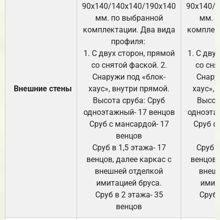
90х140/140х140/190х140
90х140/
мм. по выбранной
мм. 
комплектации. Два вида
комплек
профиля:
п
1. С двух сторон, прямой
1. С дву
со снятой фаской. 2.
со сня
Снаружи под «блок-
Снару
Внешние стены
хаус», внутри прямой.
хаус», 
Высота сруба: Сруб
Высот
одноэтажный- 17 венцов
одноэта
Сруб с мансардой- 17
Сруб с
венцов
Сруб в 1,5 этажа- 17
Сруб в
венцов, далее каркас с
венцов,
внешней отделкой
внеш
имитацией бруса.
имит
Сруб в 2 этажа- 35
Сруб 
венцов