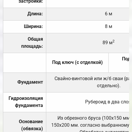
застройки:
Длина:
6 м
Ширина:
8 м
Общая
2
89 м
площадь:
Под 
Под ключ (с отделкой)
Свайно-винтовой или ж/б сваи (р
Фундамент
отдельно).
Гидроизоляция
Рубероид в два слоя
фундамента
Из обрезного бруса (100х150 мм.
Основание
150х200 мм. согласно выбранному с
(обвязка)