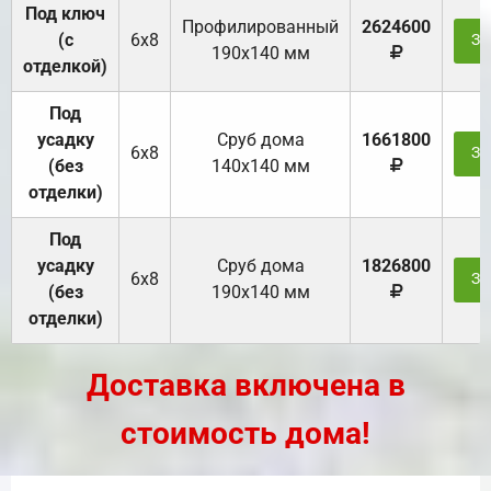
Под ключ
Профилированный
2624600
(с
6х8
За
190х140 мм
отделкой)
Под
усадку
Cруб дома
1661800
6х8
За
(без
140х140 мм
отделки)
Под
усадку
Cруб дома
1826800
6х8
За
(без
190х140 мм
отделки)
Доставка включена в
стоимость дома!