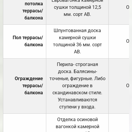
Евровагонка камерной
потолка
сушки толщиной 12,5
От
террасы/
мм. сорт АВ.
балкона
Шпунтованная доска
Пол террасы/
камерной сушки
От
балкона
толщиной 36 мм. сорт
АВ.
Перила- строганая
доска. Балясины-
Ограждение
точеные, фигурные. Либо
террасы/
ограждение в
От
балкона
скандинавском стиле.
Устанавливаются
ступени у входа.
Отделка осиновой
вагонкой камерной