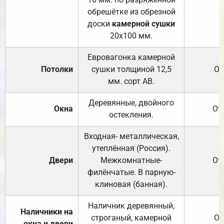
обрешётке из обрезной
доски
камерной сушки
20х100 мм.
Евровагонка камерной
Потолки
сушки толщиной 12,5
От
мм. сорт АВ.
Деревянные, двойного
Окна
От
остекления.
Входная- металлическая,
утеплённая (Россия).
Двери
Межкомнатные-
От
филёнчатые. В парную-
клиновая (банная).
Наличник деревянный,
Наличники на
строганый, камерной
От
окна и двери