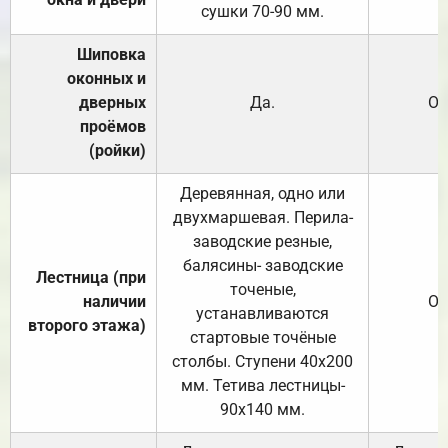
сушки 70-90 мм.
Шиповка
оконных и
дверных
Да.
От
проёмов
(ройки)
Деревянная, одно или
двухмаршевая. Перила-
заводские резные,
балясины- заводские
Лестница (при
точеные,
наличии
От
устанавливаются
второго этажа)
стартовые точёные
столбы. Ступени 40х200
мм. Тетива лестницы-
90х140 мм.