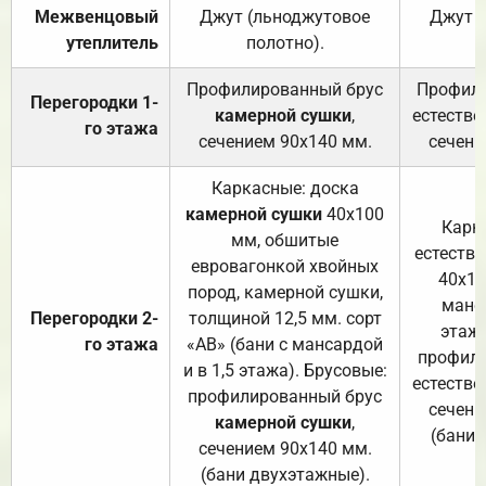
Межвенцовый
Джут (льноджутовое
Джут 
утеплитель
полотно).
п
Профилированный брус
Профили
Перегородки 1-
камерной сушки
,
естестве
го этажа
сечением 90х140 мм.
сечени
Каркасные: доска
камерной сушки
40х100
Карк
мм, обшитые
естеств
евровагонкой хвойных
40х10
пород, камерной сушки,
манса
Перегородки 2-
толщиной 12,5 мм. сорт
этажа
го этажа
«АВ» (бани с мансардой
профили
и в 1,5 этажа). Брусовые:
естестве
профилированный брус
сечени
камерной сушки
,
(бани 
сечением 90х140 мм.
(бани двухэтажные).