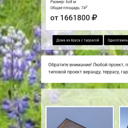
Размер: 6х8 м
2
Общая площадь: 74
от 1661800
Дома из бруса с таррасой
Одноэтажны
Обратите внимание! Любой проект, 
типовой проект веранду, террасу, га