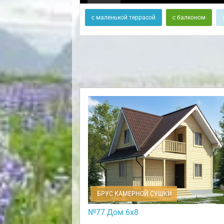
с маленькой террасой
с балконом
БРУС КАМЕРНОЙ СУШКИ
№77 Дом 6х8