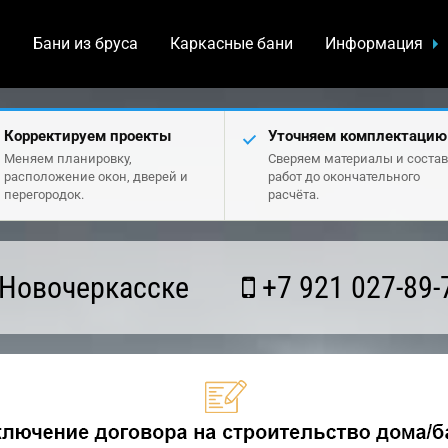
а
Бани из бруса
Каркасные бани
Информация
Корректируем проекты
Уточняем комплектацию
Меняем планировку,
Сверяем материалы и состав
расположение окон, дверей и
работ до окончательного
перегородок.
расчёта.
 Новочеркасске
+7 921 027-89-