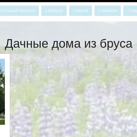
с большой террасой
с эркером
с сауной
с гаражом
с тер
Дачные дома из бруса