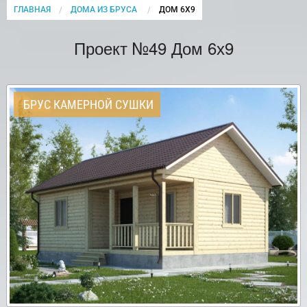
ГЛАВНАЯ
ДОМА ИЗ БРУСА
CURRENT:
ДОМ 6Х9
Проект №49 Дом 6х9
БРУС КАМЕРНОЙ СУШКИ