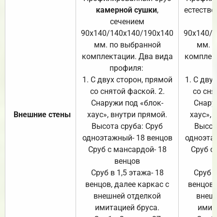
камерной сушки
,
естестве
сечением
с
90х140/140х140/190х140
90х140/
мм. по выбранной
мм. 
комплектации. Два вида
комплек
профиля:
п
1. С двух сторон, прямой
1. С дву
со снятой фаской. 2.
со сня
Снаружи под «блок-
Снару
Внешние стены
хаус», внутри прямой.
хаус», 
Высота сруба: Сруб
Высот
одноэтажный- 18 венцов
одноэта
Сруб с мансардой- 18
Сруб с
венцов
Сруб в 1,5 этажа- 18
Сруб в
венцов, далее каркас с
венцов,
внешней отделкой
внеш
имитацией бруса.
имит