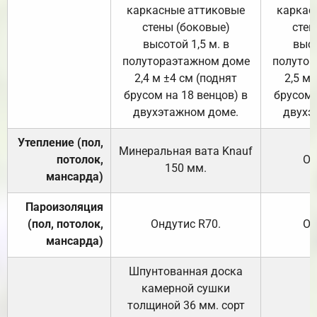
каркасные аттиковые
каркас
стены (боковые)
стен
высотой 1,5 м. в
высо
полутораэтажном доме
полутор
2,4 м ±4 см (поднят
2,5 м 
брусом на 18 венцов) в
брусом 
двухэтажном доме.
двухэ
Утепление (пол,
Минеральная вата
Knauf
потолок,
От
150
мм.
мансарда)
Пароизоляция
(пол, потолок,
Ондутис
R70
.
От
мансарда)
Шпунтованная доска
камерной сушки
толщиной 36 мм. сорт