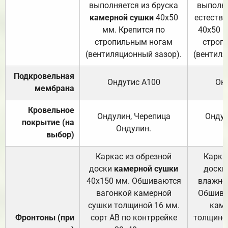
выполняется из бруска
выполня
камерной сушки
40х50
естеств
мм. Крепится по
40х50 м
стропильным ногам
строп
(вентиляционный зазор).
(вентиля
Подкровельная
Ондутис А100
Он
мембрана
Кровельное
Ондулин, Черепица
Ондул
покрытие (на
Ондулин.
выбор)
Каркас из обрезной
Карка
доски
камерной сушки
доски
40х150 мм. Обшиваются
влажно
вагонкой камерной
Обшива
сушки толщиной 16 мм.
каме
Фронтоны (при
сорт АВ по контррейке
толщиной