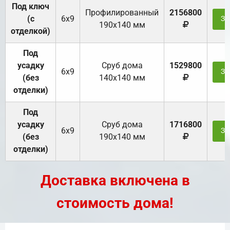
Под ключ
Профилированный
2156800
(с
6х9
За
190х140 мм
отделкой)
Под
усадку
Cруб дома
1529800
6х9
За
(без
140х140 мм
отделки)
Под
усадку
Cруб дома
1716800
6х9
За
(без
190х140 мм
отделки)
Доставка включена в
стоимость дома!