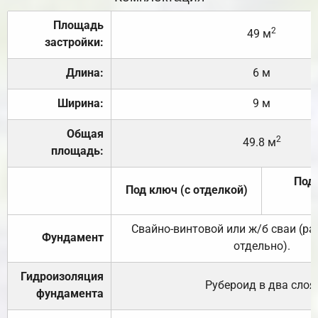
Площадь
2
49 м
застройки:
Длина:
6 м
Ширина:
9 м
Общая
2
49.8 м
площадь:
Под 
Под ключ (с отделкой)
Свайно-винтовой или ж/б сваи (р
Фундамент
отдельно).
Гидроизоляция
Рубероид в два слоя
фундамента