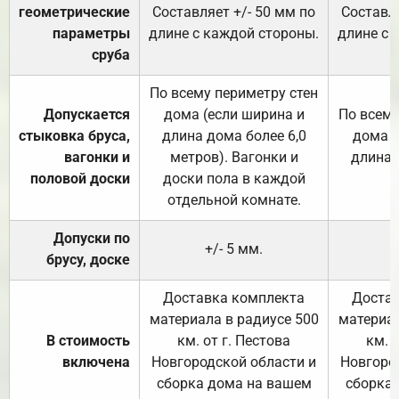
геометрические
Составляет +/- 50 мм по
Составля
параметры
длине с каждой стороны.
длине с 
сруба
По всему периметру стен
Допускается
дома (если ширина и
По всему
стыковка бруса,
длина дома более 6,0
дома (
вагонки и
метров). Вагонки и
длина 
половой доски
доски пола в каждой
отдельной комнате.
Допуски по
+/- 5 мм.
брусу, доске
Доставка комплекта
Достав
материала в радиусе 500
материал
В стоимость
км. от г. Пестова
км. 
включена
Новгородской области и
Новгоро
сборка дома на вашем
сборка