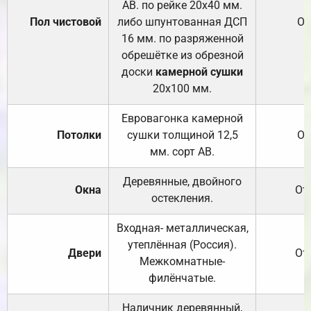
АВ. по рейке 20х40 мм.
Пол чистовой
либо шпунтованная ДСП
От
16 мм. по разряженной
обрешётке из обрезной
доски
камерной сушки
20х100 мм.
Евровагонка камерной
Потолки
сушки толщиной 12,5
От
мм. сорт АВ.
Деревянные, двойного
Окна
От
остекления.
Входная- металлическая,
утеплённая (Россия).
Двери
От
Межкомнатные-
филёнчатые.
Наличник деревянный,