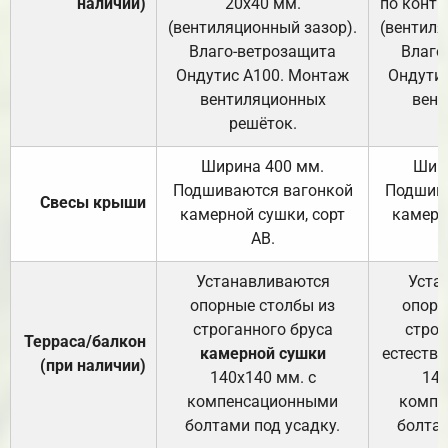
наличии)
20х40 мм.
по контр
(вентиляционный зазор).
(вентиля
Влаго-ветрозащита
Влаго
Ондутис А100. Монтаж
Ондути
вентиляционных
вент
решёток.
Ширина 400 мм.
Шир
Подшиваются вагонкой
Подшива
Свесы крыши
камерной сушки, сорт
камерн
АВ.
Устанавливаются
Уста
опорные столбы из
опорн
строганного бруса
строг
Терраса/балкон
камерной сушки
естеств
(при наличии)
140х140 мм. с
140
компенсационными
компе
болтами под усадку.
болтам