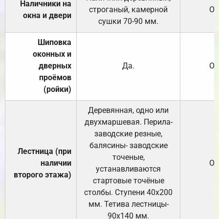
Наличники на
строганый, камерной
От
окна и двери
сушки 70-90 мм.
Шиповка
оконных и
дверных
Да.
От
проёмов
(ройки)
Деревянная, одно или
двухмаршевая. Перила-
заводские резные,
балясины- заводские
Лестница (при
точеные,
наличии
От
устанавливаются
второго этажа)
стартовые точёные
столбы. Ступени 40х200
мм. Тетива лестницы-
90х140 мм.