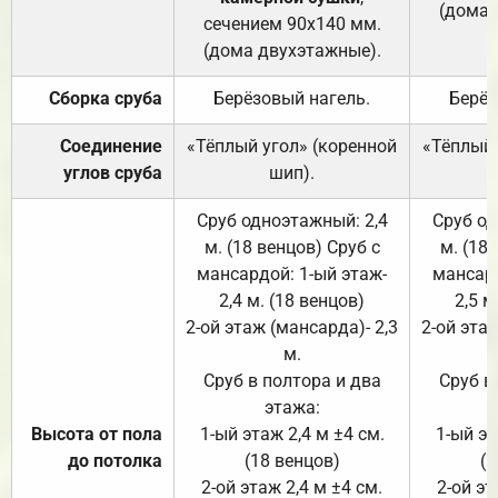
(дома 
сечением 90х140 мм.
(дома двухэтажные).
Сборка сруба
Берёзовый нагель.
Берёз
Соединение
«Тёплый угол» (коренной
«Тёплый 
углов сруба
шип).
Сруб одноэтажный: 2,4
Сруб од
м. (18 венцов) Сруб с
м. (18
мансардой: 1-ый этаж-
мансард
2,4 м. (18 венцов)
2,5 м
2-ой этаж (мансарда)- 2,3
2-ой этаж
м.
Сруб в полтора и два
Сруб в
этажа:
Высота от пола
1-ый этаж 2,4 м ±4 см.
1-ый эт
до потолка
(18 венцов)
(1
2-ой этаж 2,4 м ±4 см.
2-ой эт