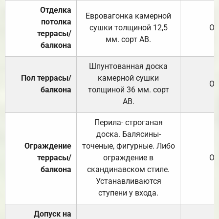
Отделка
Евровагонка камерной
потолка
сушки толщиной 12,5
От
террасы/
мм. сорт АВ.
балкона
Шпунтованная доска
Пол террасы/
камерной сушки
От
балкона
толщиной 36 мм. сорт
АВ.
Перила- строганая
доска. Балясины-
Ограждение
точеные, фигурные. Либо
террасы/
ограждение в
От
балкона
скандинавском стиле.
Устанавливаются
ступени у входа.
Допуск на