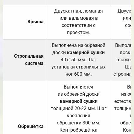
Двускатная, ломаная
Двуска
или вальмовая в
или 
Крыша
соответствии с
соо
проектом.
п
Выполнена из обрезной
Выполне
доски
камерной сушки
доски
Стропильная
40х150 мм. Шаг
влажно
система
установки стропильных
Шаг
ног 600 мм.
стропиль
Выполняется
Вы
из обрезной доски
из об
камерной сушки
естеств
толщиной 20-22 мм. Шаг
толщино
крепления
к
обрешетки 300 мм.
обреш
Обрешётка
Контробрешётка
Конт