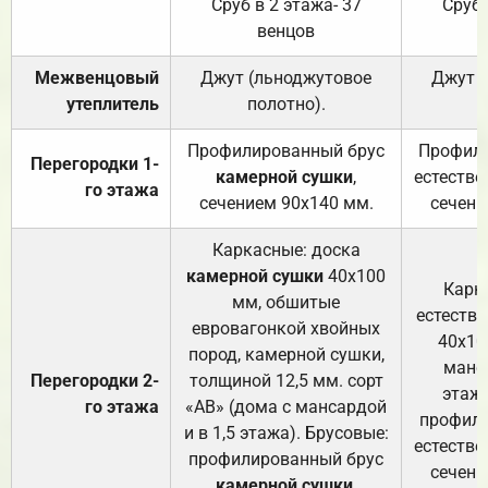
Сруб в 2 этажа- 37
Сруб 
венцов
Межвенцовый
Джут (льноджутовое
Джут 
утеплитель
полотно).
п
Профилированный брус
Профили
Перегородки 1-
камерной сушки
,
естестве
го этажа
сечением 90х140 мм.
сечени
Каркасные: доска
камерной сушки
40х100
Карк
мм, обшитые
естеств
евровагонкой хвойных
40х10
пород, камерной сушки,
манса
Перегородки 2-
толщиной 12,5 мм. сорт
этажа
го этажа
«АВ» (дома с мансардой
профили
и в 1,5 этажа). Брусовые:
естестве
профилированный брус
сечени
камерной сушки
,