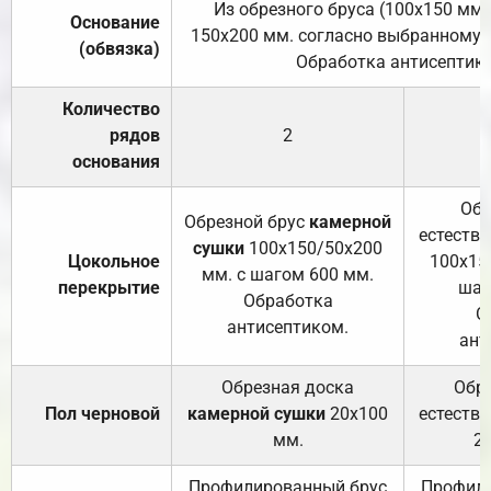
Из обрезного бруса (100х150 мм.
Основание
150х200 мм. согласно выбранному с
(обвязка)
Обработка антисептик
Количество
рядов
2
основания
Обр
Обрезной брус
камерной
естеств
сушки
100х150/50х200
Цокольное
100х15
мм. с шагом 600 мм.
перекрытие
шаг
Обработка
О
антисептиком.
ант
Обрезная доска
Обр
Пол черновой
камерной сушки
20х100
естеств
мм.
2
Профилированный брус
Профили