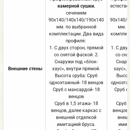
камерной сушки
,
естестве
сечением
с
90х140/140х140/190х140
90х140/
мм. по выбранной
мм. 
комплектации. Два вида
комплек
профиля:
п
1. С двух сторон, прямой
1. С дву
со снятой фаской. 2.
со сня
Снаружи под «блок-
Снару
Внешние стены
хаус», внутри прямой.
хаус», 
Высота сруба: Сруб
Высот
одноэтажный- 18 венцов
одноэта
Сруб с мансардой- 18
Сруб с
венцов
Сруб в 1,5 этажа- 18
Сруб в
венцов, далее каркас с
венцов,
внешней отделкой
внеш
имитацией бруса.
имит