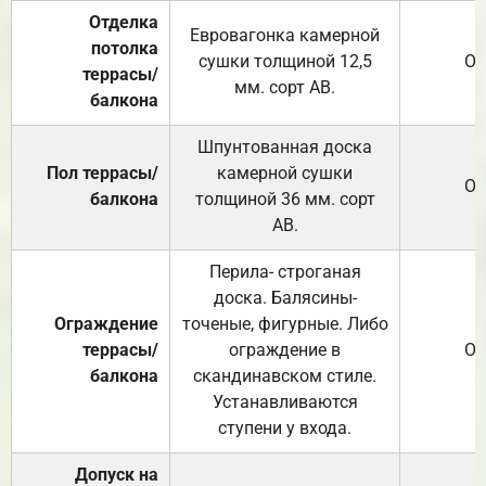
Отделка
Евровагонка камерной
потолка
сушки толщиной 12,5
От
террасы/
мм. сорт АВ.
балкона
Шпунтованная доска
Пол террасы/
камерной сушки
От
балкона
толщиной 36 мм. сорт
АВ.
Перила- строганая
доска. Балясины-
Ограждение
точеные, фигурные. Либо
террасы/
ограждение в
От
балкона
скандинавском стиле.
Устанавливаются
ступени у входа.
Допуск на