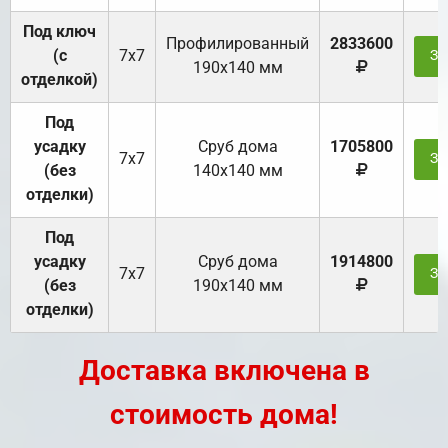
Под ключ
Профилированный
2833600
(с
7х7
За
190х140 мм
отделкой)
Под
усадку
Cруб дома
1705800
7х7
За
(без
140х140 мм
отделки)
Под
усадку
Cруб дома
1914800
7х7
За
(без
190х140 мм
отделки)
Доставка включена в
стоимость дома!