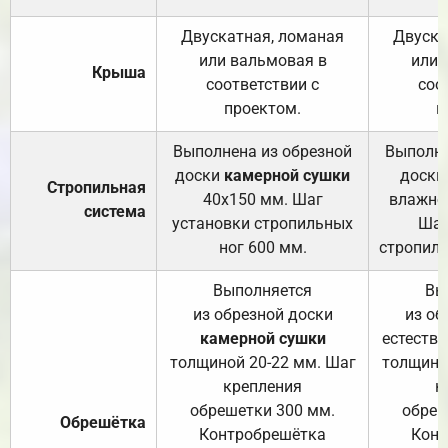
Двускатная, ломаная
Двуска
или вальмовая в
или 
Крыша
соответствии с
соо
проектом.
п
Выполнена из обрезной
Выполне
доски
камерной сушки
доски
Стропильная
40х150 мм. Шаг
влажно
система
установки стропильных
Шаг
ног 600 мм.
стропиль
Выполняется
Вы
из обрезной доски
из об
камерной сушки
естеств
толщиной 20-22 мм. Шаг
толщино
крепления
к
обрешетки 300 мм.
обреш
Обрешётка
Контробрешётка
Конт