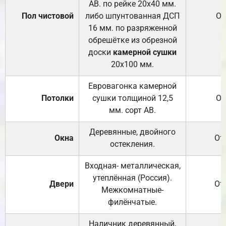
АВ. по рейке 20х40 мм.
Пол чистовой
либо шпунтованная ДСП
От
16 мм. по разряженной
обрешётке из обрезной
доски
камерной сушки
20х100 мм.
Евровагонка камерной
Потолки
сушки толщиной 12,5
От
мм. сорт АВ.
Деревянные, двойного
Окна
От
остекления.
Входная- металлическая,
утеплённая (Россия).
Двери
От
Межкомнатные-
филёнчатые.
Наличник деревянный,