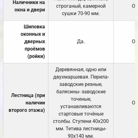
Наличники на
строганый, камерной
От
окна и двери
сушки 70-90 мм.
Шиповка
оконных и
дверных
Да.
От
проёмов
(ройки)
Деревянная, одно или
двухмаршевая. Перила-
заводские резные,
балясины- заводские
Лестница (при
точеные,
наличии
От
устанавливаются
второго этажа)
стартовые точёные
столбы. Ступени 40х200
мм. Тетива лестницы-
90х140 мм.