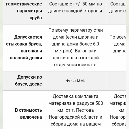
геометрические
Составляет +/- 50 мм по
Составля
параметры
длине с каждой стороны.
длине с 
сруба
По всему периметру стен
Допускается
дома (если ширина и
По всему
стыковка бруса,
длина дома более 6,0
дома (
вагонки и
метров). Вагонки и
длина 
половой доски
доски пола в каждой
отдельной комнате.
Допуски по
+/- 5 мм.
брусу, доске
Доставка комплекта
Достав
материала в радиусе 500
материал
В стоимость
км. от г. Пестова
км. 
включена
Новгородской области и
Новгоро
сборка дома на вашем
сборка