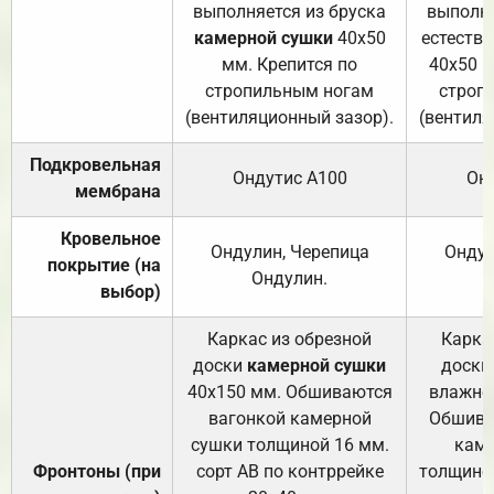
выполняется из бруска
выполня
камерной сушки
40х50
естеств
мм. Крепится по
40х50 м
стропильным ногам
строп
(вентиляционный зазор).
(вентиля
Подкровельная
Ондутис А100
Он
мембрана
Кровельное
Ондулин, Черепица
Ондул
покрытие (на
Ондулин.
выбор)
Каркас из обрезной
Карка
доски
камерной сушки
доски
40х150 мм. Обшиваются
влажно
вагонкой камерной
Обшива
сушки толщиной 16 мм.
каме
Фронтоны (при
сорт АВ по контррейке
толщиной