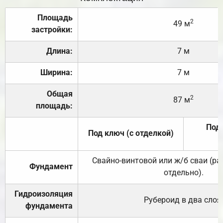
Площадь
2
49 м
застройки:
Длина:
7 м
Ширина:
7 м
Общая
2
87 м
площадь:
Под 
Под ключ (с отделкой)
Свайно-винтовой или ж/б сваи (р
Фундамент
отдельно).
Гидроизоляция
Рубероид в два слоя
фундамента