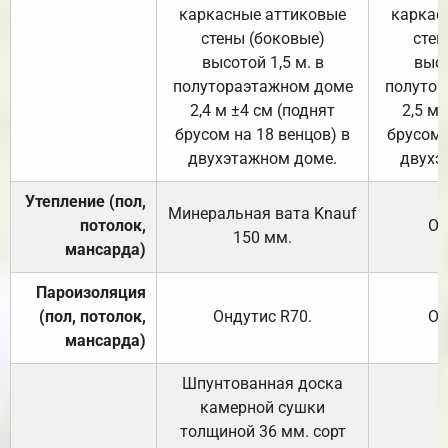
каркасные аттиковые
каркас
стены (боковые)
стен
высотой 1,5 м. в
высо
полутораэтажном доме
полутор
2,4 м ±4 см (поднят
2,5 м 
брусом на 18 венцов) в
брусом 
двухэтажном доме.
двухэ
Утепление (пол,
Минеральная вата
Knauf
потолок,
От
150
мм.
мансарда)
Пароизоляция
(пол, потолок,
Ондутис
R70
.
От
мансарда)
Шпунтованная доска
камерной сушки
толщиной 36 мм. сорт