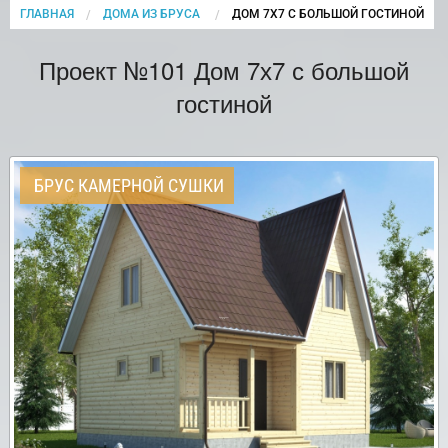
ГЛАВНАЯ
ДОМА ИЗ БРУСА
CURRENT:
ДОМ 7Х7 С БОЛЬШОЙ ГОСТИНОЙ
Проект №101 Дом 7х7 с большой
гостиной
БРУС КАМЕРНОЙ СУШКИ