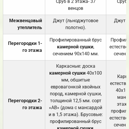
Сруб в 2 этажа- 37
Сруб 
венцов
Межвенцовый
Джут (льноджутовое
Джут 
утеплитель
полотно).
п
Профилированный брус
Профили
Перегородки 1-
камерной сушки
,
естестве
го этажа
сечением 90х140 мм.
сечени
Каркасные: доска
камерной сушки
40х100
Карк
мм, обшитые
естеств
евровагонкой хвойных
40х10
пород, камерной сушки,
манса
Перегородки 2-
толщиной 12,5 мм. сорт
этажа
го этажа
«АВ» (дома с мансардой
профили
и в 1,5 этажа). Брусовые:
естестве
профилированный брус
сечени
камерной сушки
,