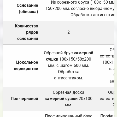
Из обрезного бруса (100х150 мм.
Основание
150х200 мм. согласно выбранному с
(обвязка)
Обработка антисептик
Количество
рядов
2
основания
Обр
Обрезной брус
камерной
естеств
сушки
100х150/50х200
Цокольное
100х15
мм. с шагом 600 мм.
перекрытие
шаг
Обработка
О
антисептиком.
ант
Обрезная доска
Обр
Пол черновой
камерной сушки
20х100
естеств
мм.
2
Профилированный брус
Профили