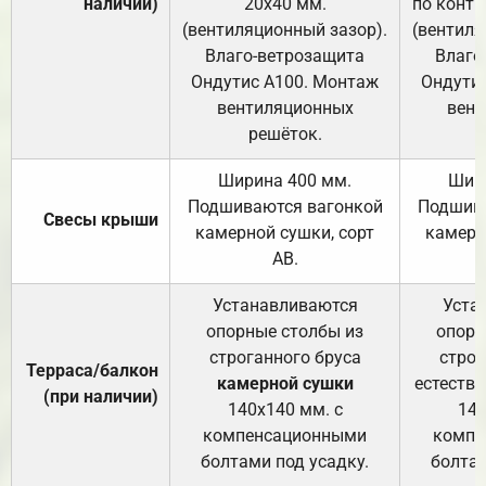
наличии)
20х40 мм.
по контр
(вентиляционный зазор).
(вентиля
Влаго-ветрозащита
Влаго
Ондутис А100. Монтаж
Ондути
вентиляционных
вент
решёток.
Ширина 400 мм.
Шир
Подшиваются вагонкой
Подшива
Свесы крыши
камерной сушки, сорт
камерн
АВ.
Устанавливаются
Уста
опорные столбы из
опорн
строганного бруса
строг
Терраса/балкон
камерной сушки
естеств
(при наличии)
140х140 мм. с
140
компенсационными
компе
болтами под усадку.
болтам