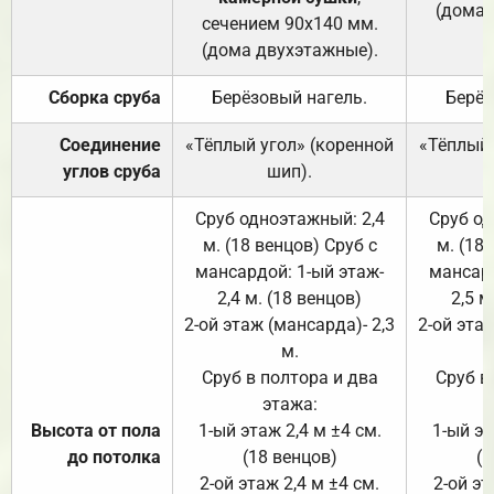
(дома 
сечением 90х140 мм.
(дома двухэтажные).
Сборка сруба
Берёзовый нагель.
Берёз
Соединение
«Тёплый угол» (коренной
«Тёплый 
углов сруба
шип).
Сруб одноэтажный: 2,4
Сруб од
м. (18 венцов) Сруб с
м. (18
мансардой: 1-ый этаж-
мансард
2,4 м. (18 венцов)
2,5 м
2-ой этаж (мансарда)- 2,3
2-ой этаж
м.
Сруб в полтора и два
Сруб в
этажа:
Высота от пола
1-ый этаж 2,4 м ±4 см.
1-ый эт
до потолка
(18 венцов)
(1
2-ой этаж 2,4 м ±4 см.
2-ой эт