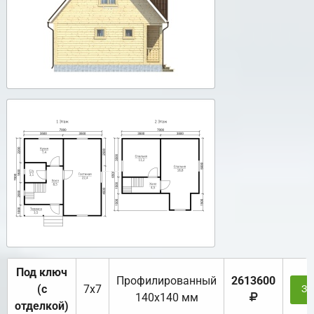
Под ключ
Профилированный
2613600
(с
7х7
За
140х140 мм
отделкой)