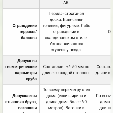
АВ.
Перила- строганая
доска. Балясины-
Ограждение
точеные, фигурные. Либо
террасы/
ограждение в
От
балкона
скандинавском стиле.
Устанавливаются
ступени у входа.
Допуск на
геометрические
Составляет +/- 50 мм по
Составля
параметры
длине с каждой стороны.
длине с 
сруба
По всему периметру стен
Допускается
дома (если ширина и
По всему
стыковка бруса,
длина дома более 6,0
дома (
вагонки и
метров). Вагонки и
длина 