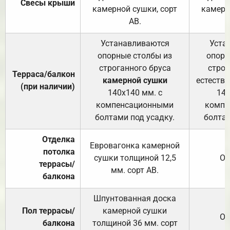
Свесы крыши
камерной сушки, сорт
камерн
АВ.
Устанавливаются
Уста
опорные столбы из
опорн
строганного бруса
строг
Терраса/балкон
камерной сушки
естеств
(при наличии)
140х140 мм. с
140
компенсационными
компе
болтами под усадку.
болтам
Отделка
Евровагонка камерной
потолка
сушки толщиной 12,5
От
террасы/
мм. сорт АВ.
балкона
Шпунтованная доска
Пол террасы/
камерной сушки
От
балкона
толщиной 36 мм. сорт