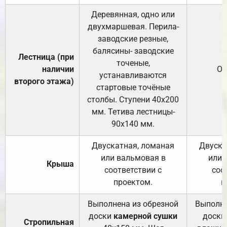
Деревянная, одно или
двухмаршевая. Перила-
заводские резные,
балясины- заводские
Лестница (при
точеные,
наличии
От
устанавливаются
второго этажа)
стартовые точёные
столбы. Ступени 40х200
мм. Тетива лестницы-
90х140 мм.
Двускатная, ломаная
Двуска
или вальмовая в
или 
Крыша
соответствии с
соо
проектом.
п
Выполнена из обрезной
Выполне
доски
камерной сушки
доски
Стропильная