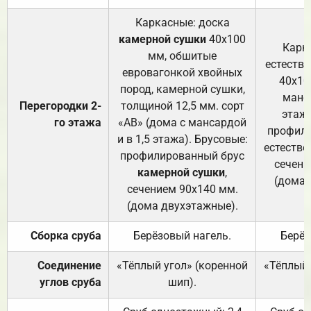
Каркасные: доска
камерной сушки
40х100
Карк
мм, обшитые
естеств
евровагонкой хвойных
40х10
пород, камерной сушки,
манса
Перегородки 2-
толщиной 12,5 мм. сорт
этажа
го этажа
«АВ» (дома с мансардой
профили
и в 1,5 этажа). Брусовые:
естестве
профилированный брус
сечени
камерной сушки
,
(дома 
сечением 90х140 мм.
(дома двухэтажные).
Сборка сруба
Берёзовый нагель.
Берёз
Соединение
«Тёплый угол» (коренной
«Тёплый 
углов сруба
шип).