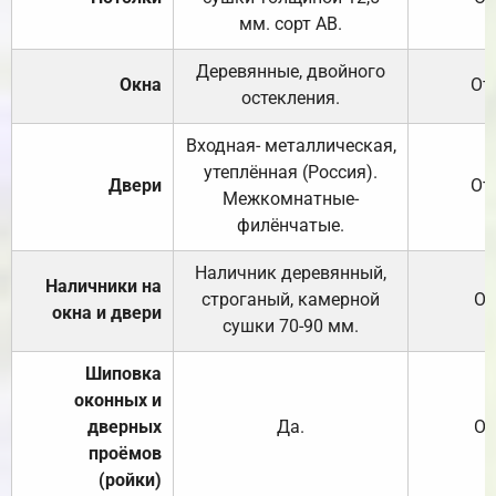
мм. сорт АВ.
Деревянные, двойного
Окна
От
остекления.
Входная- металлическая,
утеплённая (Россия).
Двери
От
Межкомнатные-
филёнчатые.
Наличник деревянный,
Наличники на
строганый, камерной
От
окна и двери
сушки 70-90 мм.
Шиповка
оконных и
дверных
Да.
От
проёмов
(ройки)