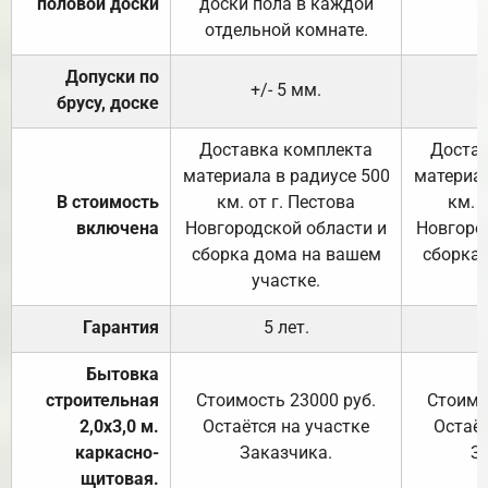
половой доски
доски пола в каждой
отдельной комнате.
Допуски по
+/- 5 мм.
брусу, доске
Доставка комплекта
Достав
материала в радиусе 500
материал
В стоимость
км. от г. Пестова
км. 
включена
Новгородской области и
Новгоро
сборка дома на вашем
сборка
участке.
Гарантия
5 лет.
Бытовка
строительная
Стоимость 23000 руб.
Стоимо
2,0х3,0 м.
Остаётся на участке
Остаёт
каркасно-
Заказчика.
З
щитовая.