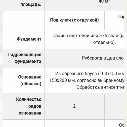
40 м
площадь:
Под 
Под ключ (с отделкой)
Свайно-винтовой или ж/б сваи (р
Фундамент
отдельно).
Гидроизоляция
Рубероид в два слоя
фундамента
Из обрезного бруса (100х150 мм.
Основание
150х200 мм. согласно выбранному с
(обвязка)
Обработка антисептик
Количество
рядов
2
основания
Обр