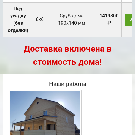
Под
усадку
Cруб дома
1419800
6х6
За
(без
190х140 мм
отделки)
Доставка включена в
стоимость дома!
Наши работы