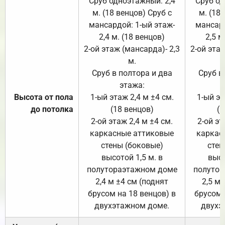
Сруб одноэтажный: 2,4
Сруб од
м. (18 венцов) Сруб с
м. (18
мансардой: 1-ый этаж-
мансард
2,4 м. (18 венцов)
2,5 м
2-ой этаж (мансарда)- 2,3
2-ой этаж
м.
Сруб в полтора и два
Сруб в
этажа:
Высота от пола
1-ый этаж 2,4 м ±4 см.
1-ый эт
до потолка
(18 венцов)
(1
2-ой этаж 2,4 м ±4 см.
2-ой эт
каркасные аттиковые
каркас
стены (боковые)
стен
высотой 1,5 м. в
высо
полутораэтажном доме
полутор
2,4 м ±4 см (поднят
2,5 м 
брусом на 18 венцов) в
брусом 
двухэтажном доме.
двухэ