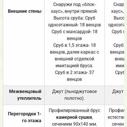
Снаружи под «блок-
Снару
Внешние стены
хаус», внутри прямой.
хаус», 
Высота сруба: Сруб
Высот
одноэтажный- 18 венцов
одноэта
Сруб с мансардой- 18
Сруб с
венцов
Сруб в 1,5 этажа- 18
Сруб в
венцов, далее каркас с
венцов,
внешней отделкой
внеш
имитацией бруса.
имит
Сруб в 2 этажа- 37
Сруб 
венцов
Межвенцовый
Джут (льноджутовое
Джут 
утеплитель
полотно).
п
Профилированный брус
Профили
Перегородки 1-
камерной сушки
,
естестве
го этажа
сечением 90х140 мм.
сечени