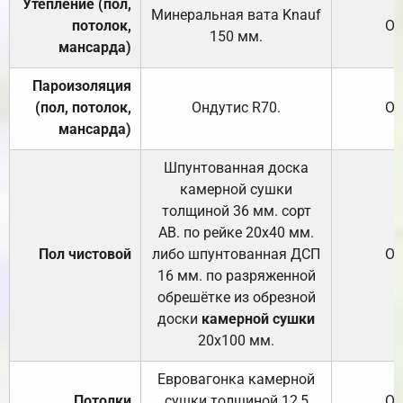
Утепление (пол,
Минеральная вата
Knauf
потолок,
От
150
мм.
мансарда)
Пароизоляция
(пол, потолок,
Ондутис
R70
.
От
мансарда)
Шпунтованная доска
камерной сушки
толщиной 36 мм. сорт
АВ. по рейке 20х40 мм.
Пол чистовой
либо шпунтованная ДСП
От
16 мм. по разряженной
обрешётке из обрезной
доски
камерной сушки
20х100 мм.
Евровагонка камерной
Потолки
сушки толщиной 12,5
От