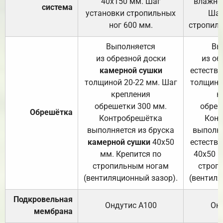
40х150 мм. Шаг
влажно
система
установки стропильных
Шаг
ног 600 мм.
стропиль
Выполняется
Вы
из обрезной доски
из об
камерной сушки
естеств
толщиной 20-22 мм. Шаг
толщино
крепления
к
обрешетки 300 мм.
обреш
Обрешётка
Контробрешётка
Конт
выполняется из бруска
выполня
камерной сушки
40х50
естеств
мм. Крепится по
40х50 м
стропильным ногам
строп
(вентиляционный зазор).
(вентиля
Подкровельная
Ондутис А100
Он
мембрана