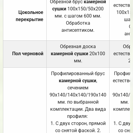
Обрезной брус
камерной
естеств
сушки
100х150/50х200
Цокольное
100х15
мм. с шагом 600 мм.
перекрытие
шаг
Обработка
О
антисептиком.
ант
Обрезная доска
Обр
Пол черновой
камерной сушки
20х100
естеств
мм.
2
Профилированный брус
Профили
камерной сушки
,
естестве
сечением
с
90х140/140х140/190х140
90х140/
мм. по выбранной
мм. 
комплектации. Два вида
комплек
профиля:
п
1. С двух сторон, прямой
1. С дву
со снятой фаской. 2.
со сня