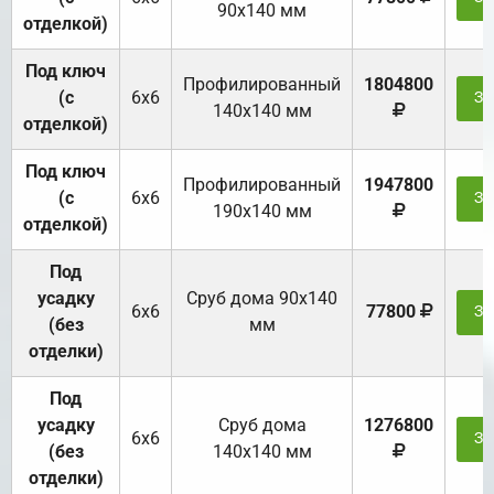
90х140 мм
отделкой)
Под ключ
Профилированный
1804800
(с
6х6
За
140х140 мм
отделкой)
Под ключ
Профилированный
1947800
(с
6х6
За
190х140 мм
отделкой)
Под
усадку
Cруб дома 90x140
6х6
77800
За
(без
мм
отделки)
Под
усадку
Cруб дома
1276800
6х6
За
(без
140х140 мм
отделки)