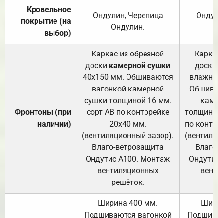
Кровельное
Ондулин, Черепица
Ондул
покрытие (на
Ондулин.
выбор)
Каркас из обрезной
Карка
доски
камерной сушки
доски
40х150 мм. Обшиваются
влажно
вагонкой камерной
Обшива
сушки толщиной 16 мм.
каме
Фронтоны (при
сорт АВ по контррейке
толщиной
наличии)
20х40 мм.
по контр
(вентиляционный зазор).
(вентиля
Влаго-ветрозащита
Влаго
Ондутис А100. Монтаж
Ондути
вентиляционных
вент
решёток.
Ширина 400 мм.
Шир
Подшиваются вагонкой
Подшива