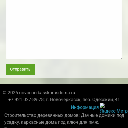
Отправить
© 2026 novocherkasskbrusdoma.ru
+7 921 027-89-78; г. Новочеркасск, пер. Одесский, 41
Информация
Строительство деревянных домов: Дачные домики под
усадку, каркасные дома под ключ для пмж.