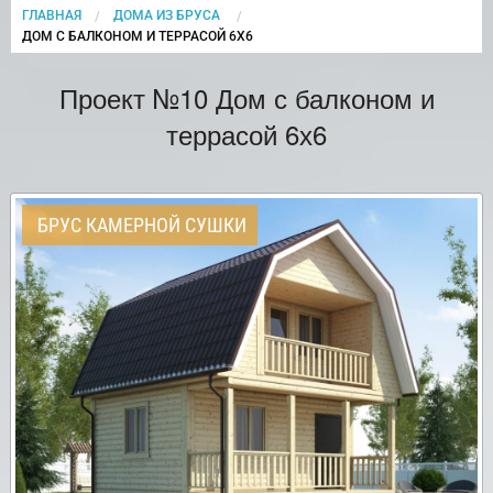
ГЛАВНАЯ
ДОМА ИЗ БРУСА
CURRENT:
ДОМ С БАЛКОНОМ И ТЕРРАСОЙ 6Х6
Проект №10 Дом с балконом и
террасой 6х6
БРУС КАМЕРНОЙ СУШКИ