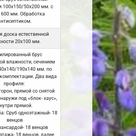
 100х150/50х200 мм. с
 600 мм. Обработка
антисептиком.
я доска естественной
ности 20х100 мм.
илированный брус
ой влажности, сечением
40х140/190х140 мм. по
комплектации. Два вида
профиля:
сторон, прямой со снятой
Снаружи под «блок- хаус»,
нутри прямой.
а: Сруб одноэтажный- 18
венцов
мансардой- 18 венцов
 этажа- 18 венцов, далее