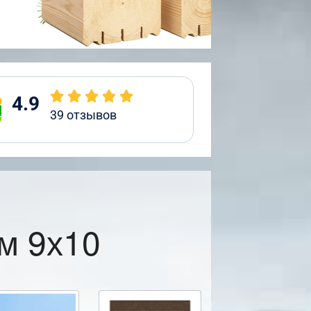
4.9
39
отзывов
м 9х10