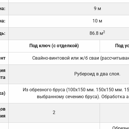
на:
9 м
на:
10 м
2
дь:
86.8 м
Под ключ (с отделкой)
Под у
нт
Свайно-винтовой или ж/б сваи (рассчитыва
ция
Рубероид в два слоя.
та
Из обрезного бруса (100х150 мм. 150х150 мм. 1
ка)
выбранному сечению бруса). Обработка а
дов
2
ния
Обрезно