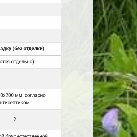
садку (без отделки)
ются отдельно).
50х200 мм. согласно
нтисептиком.
2
й брус естественной