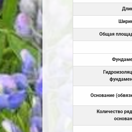
Дли
Шири
Общая площа
Фундаме
Гидроизоля
фундамен
Основание (обвяз
Количество ря
основа