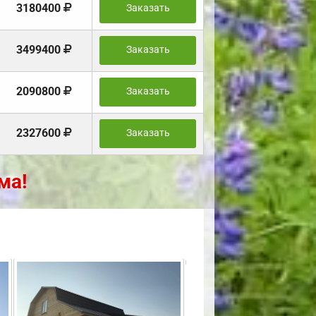
3180400
Заказать
3499400
Заказать
2090800
Заказать
2327600
Заказать
ма!