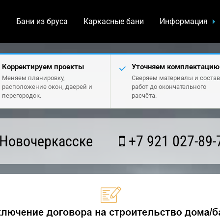
а
Бани из бруса
Каркасные бани
Информация
Корректируем проекты
Уточняем комплектацию
Меняем планировку,
Сверяем материалы и состав
расположение окон, дверей и
работ до окончательного
перегородок.
расчёта.
 Новочеркасске
+7 921 027-89-