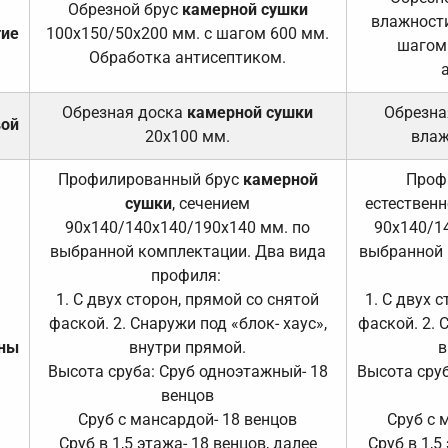
Обрезной брус
камерной сушки
влажности
тие
100х150/50х200 мм. с шагом 600 мм.
шагом
Обработка антисептиком.
Обрезная доска
камерной сушки
Обрезна
вой
20х100 мм.
влаж
Профилированный брус
камерной
Проф
сушки
, сечением
естественн
90х140/140х140/190х140 мм. по
90х140/1
выбранной комплектации. Два вида
выбранной 
профиля:
1. С двух сторон, прямой со снятой
1. С двух 
фаской. 2. Снаружи под «блок- хаус»,
фаской. 2. 
ены
внутри прямой.
в
Высота сруба: Сруб одноэтажный- 18
Высота сруб
венцов
Сруб с мансардой- 18 венцов
Сруб с 
Сруб в 1,5 этажа- 18 венцов, далее
Сруб в 1,5