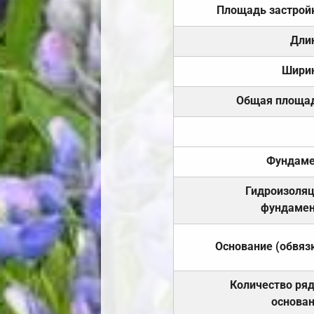
Площадь застрой
Дли
Шири
Общая площа
Фундаме
Гидроизоля
фундамен
Основание (обвяз
Количество ря
основа