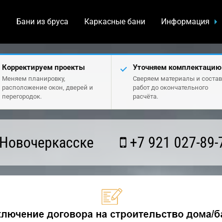
а
Бани из бруса
Каркасные бани
Информация
Корректируем проекты
Уточняем комплектацию
Меняем планировку,
Сверяем материалы и состав
расположение окон, дверей и
работ до окончательного
перегородок.
расчёта.
 Новочеркасске
+7 921 027-89-