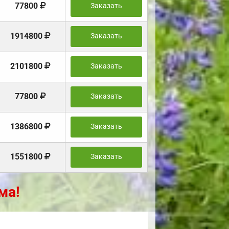
77800
Заказать
1914800
Заказать
2101800
Заказать
77800
Заказать
1386800
Заказать
1551800
Заказать
ма!