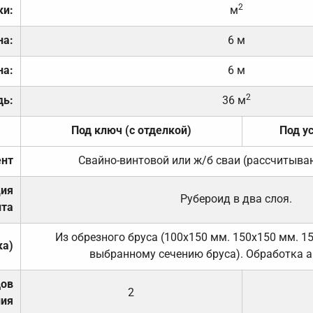
2
ки:
м
на:
6 м
на:
6 м
2
дь:
36 м
Под ключ (с отделкой)
Под у
нт
Свайно-винтовой или ж/б сваи (рассчитыва
ция
Рубероид в два слоя.
та
Из обрезного бруса (100х150 мм. 150х150 мм. 1
ка)
выбранному сечению бруса). Обработка а
дов
2
ния