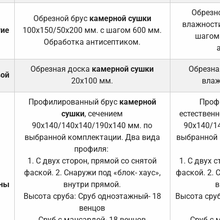
Обрезно
Обрезной брус
камерной сушки
влажности
тие
100х150/50х200 мм. с шагом 600 мм.
шагом
Обработка антисептиком.
Обрезная доска
камерной сушки
Обрезна
вой
20х100 мм.
влаж
Профилированный брус
камерной
Проф
сушки
, сечением
естественн
90х140/140х140/190х140 мм. по
90х140/1
выбранной комплектации. Два вида
выбранной 
профиля:
1. С двух сторон, прямой со снятой
1. С двух 
фаской. 2. Снаружи под «блок- хаус»,
фаской. 2. 
ены
внутри прямой.
в
Высота сруба: Сруб одноэтажный- 18
Высота сруб
венцов
Сруб с мансардой- 18 венцов
Сруб с 