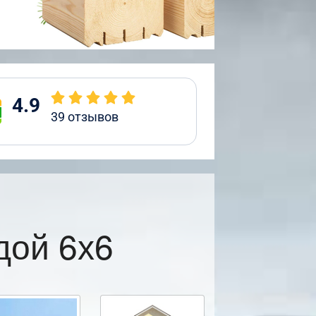
4.9
39
отзывов
дой 6х6