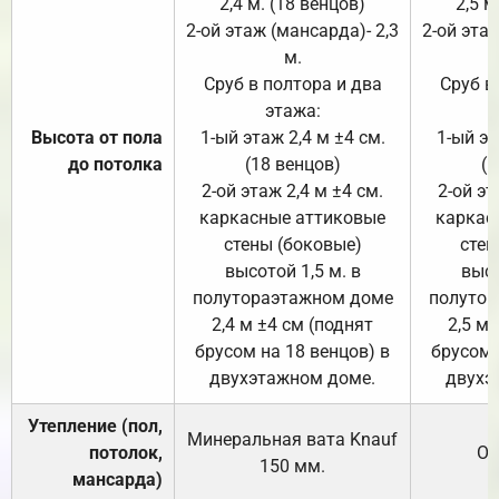
2,4 м. (18 венцов)
2,5 м
2-ой этаж (мансарда)- 2,3
2-ой этаж
м.
Сруб в полтора и два
Сруб в
этажа:
Высота от пола
1-ый этаж 2,4 м ±4 см.
1-ый эт
до потолка
(18 венцов)
(1
2-ой этаж 2,4 м ±4 см.
2-ой эт
каркасные аттиковые
каркас
стены (боковые)
стен
высотой 1,5 м. в
высо
полутораэтажном доме
полутор
2,4 м ±4 см (поднят
2,5 м 
брусом на 18 венцов) в
брусом 
двухэтажном доме.
двухэ
Утепление (пол,
Минеральная вата
Knauf
потолок,
От
150
мм.
мансарда)