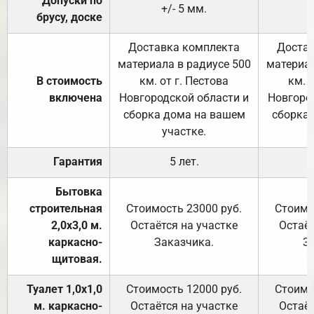
Допуски по
+/- 5 мм.
брусу, доске
Доставка комплекта
Достав
материала в радиусе 500
материал
В стоимость
км. от г. Пестова
км. 
включена
Новгородской области и
Новгоро
сборка дома на вашем
сборка
участке.
Гарантия
5 лет.
Бытовка
строительная
Стоимость 23000 руб.
Стоимо
2,0х3,0 м.
Остаётся на участке
Остаёт
каркасно-
Заказчика.
З
щитовая.
Туалет 1,0х1,0
Стоимость 12000 руб.
Стоимо
м. каркасно-
Остаётся на участке
Остаёт