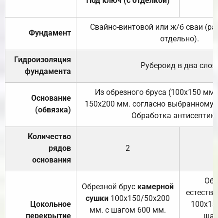
Под ключ (с отделкой)
Свайно-винтовой или ж/б сваи (р
Фундамент
отдельно).
Гидроизоляция
Рубероид в два слоя
фундамента
Из обрезного бруса (100х150 мм.
Основание
150х200 мм. согласно выбранному с
(обвязка)
Обработка антисептик
Количество
рядов
2
основания
Обр
Обрезной брус
камерной
естеств
сушки
100х150/50х200
Цокольное
100х15
мм. с шагом 600 мм.
перекрытие
шаг