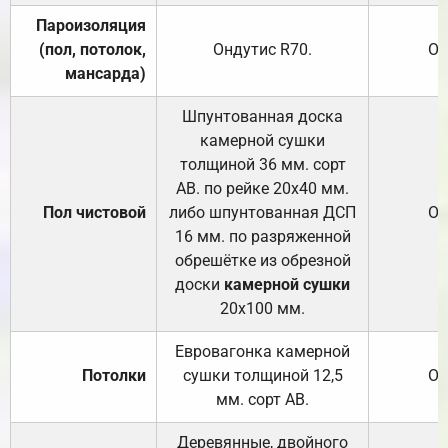
Пароизоляция
(пол, потолок,
Ондутис
R70
.
От
мансарда)
Шпунтованная доска
камерной сушки
толщиной 36 мм. сорт
АВ. по рейке 20х40 мм.
Пол чистовой
либо шпунтованная ДСП
От
16 мм. по разряженной
обрешётке из обрезной
доски
камерной сушки
20х100 мм.
Евровагонка камерной
Потолки
сушки толщиной 12,5
От
мм. сорт АВ.
Деревянные, двойного