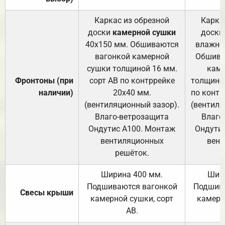
Каркас из обрезной
Карка
доски
камерной сушки
доски
40х150 мм. Обшиваются
влажно
вагонкой камерной
Обшива
сушки толщиной 16 мм.
каме
Фронтоны (при
сорт АВ по контррейке
толщиной
наличии)
20х40 мм.
по контр
(вентиляционный зазор).
(вентиля
Влаго-ветрозащита
Влаго
Ондутис А100. Монтаж
Ондути
вентиляционных
вент
решёток.
Ширина 400 мм.
Шир
Подшиваются вагонкой
Подшива
Свесы крыши
камерной сушки, сорт
камерн
АВ.