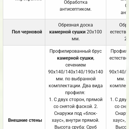
Обработка
О
антисептиком.
ант
Обрезная доска
Обр
Пол черновой
камерной сушки
20х100
естеств
мм.
2
Профилированный брус
Профили
камерной сушки
,
естестве
сечением
с
90х140/140х140/190х140
90х140/
мм. по выбранной
мм. 
комплектации. Два вида
комплек
профиля:
п
1. С двух сторон, прямой
1. С дву
со снятой фаской. 2.
со сня
Снаружи под «блок-
Снару
Внешние стены
хаус», внутри прямой.
хаус», 
Высота сруба: Сруб
Высот