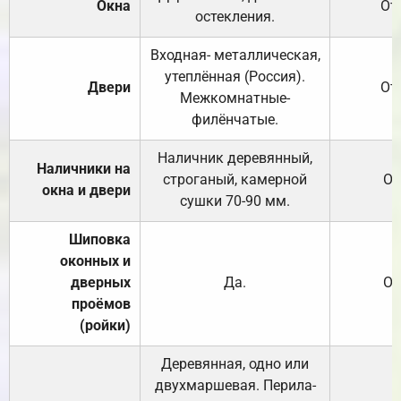
Окна
От
остекления.
Входная- металлическая,
утеплённая (Россия).
Двери
От
Межкомнатные-
филёнчатые.
Наличник деревянный,
Наличники на
строганый, камерной
От
окна и двери
сушки 70-90 мм.
Шиповка
оконных и
дверных
Да.
От
проёмов
(ройки)
Деревянная, одно или
двухмаршевая. Перила-