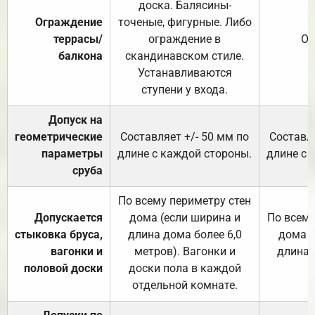
доска. Балясины-
Ограждение
точеные, фигурные. Либо
террасы/
ограждение в
От
балкона
скандинавском стиле.
Устанавливаются
ступени у входа.
Допуск на
геометрические
Составляет +/- 50 мм по
Составля
параметры
длине с каждой стороны.
длине с 
сруба
По всему периметру стен
Допускается
дома (если ширина и
По всему
стыковка бруса,
длина дома более 6,0
дома (
вагонки и
метров). Вагонки и
длина 
половой доски
доски пола в каждой
отдельной комнате.