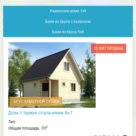
Каркасные дома 7х9
Бани из бруса с балконом
Бани из бруса 5х8
ХИТ ПРОДАЖ
БРУС КАМЕРНОЙ СУШКИ
Дом с тремя спальнями 6х7
Тип:
2
Общая площадь: 70