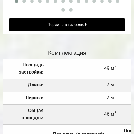
Перейти в галерею
Комплектация
Площадь
2
49 м
застройки:
Длина:
7 м
Ширина:
7 м
Общая
2
46 м
площадь:
Под 