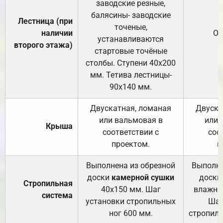
заводские резные,
балясины- заводские
Лестница (при
точеные,
наличии
От
устанавливаются
второго этажа)
стартовые точёные
столбы. Ступени 40х200
мм. Тетива лестницы-
90х140 мм.
Двускатная, ломаная
Двуска
или вальмовая в
или 
Крыша
соответствии с
соо
проектом.
п
Выполнена из обрезной
Выполне
доски
камерной сушки
доски
Стропильная
40х150 мм. Шаг
влажно
система
установки стропильных
Шаг
ног 600 мм.
стропиль