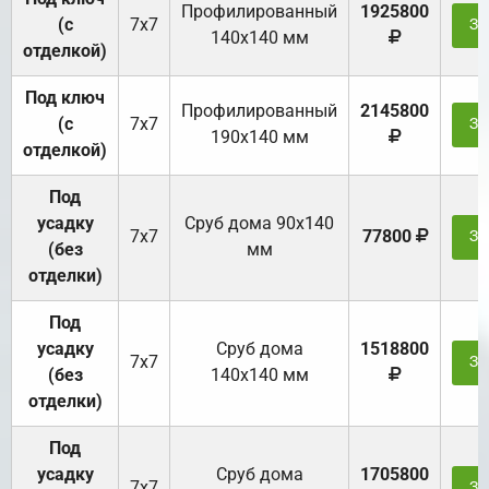
Профилированный
1925800
(с
7х7
За
140х140 мм
отделкой)
Под ключ
Профилированный
2145800
(с
7х7
За
190х140 мм
отделкой)
Под
усадку
Cруб дома 90x140
7х7
77800
За
(без
мм
отделки)
Под
усадку
Cруб дома
1518800
7х7
За
(без
140х140 мм
отделки)
Под
усадку
Cруб дома
1705800
7х7
За