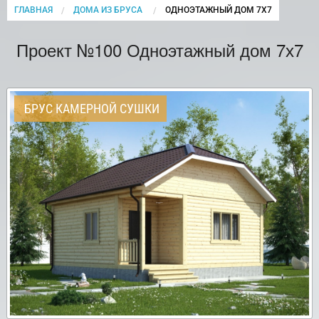
ГЛАВНАЯ
ДОМА ИЗ БРУСА
CURRENT:
ОДНОЭТАЖНЫЙ ДОМ 7Х7
Проект №100 Одноэтажный дом 7х7
БРУС КАМЕРНОЙ СУШКИ