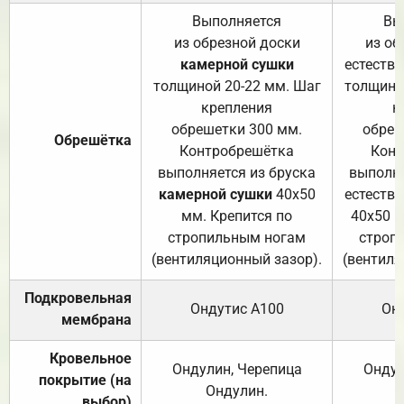
Выполняется
Вы
из обрезной доски
из об
камерной сушки
естеств
толщиной 20-22 мм. Шаг
толщино
крепления
к
обрешетки 300 мм.
обреш
Обрешётка
Контробрешётка
Конт
выполняется из бруска
выполня
камерной сушки
40х50
естеств
мм. Крепится по
40х50 м
стропильным ногам
строп
(вентиляционный зазор).
(вентиля
Подкровельная
Ондутис А100
Он
мембрана
Кровельное
Ондулин, Черепица
Ондул
покрытие (на
Ондулин.
выбор)