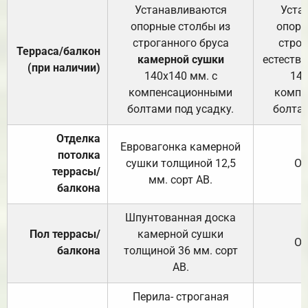
Устанавливаются
Уста
опорные столбы из
опорн
строганного бруса
строг
Терраса/балкон
камерной сушки
естеств
(при наличии)
140х140 мм. с
140
компенсационными
компе
болтами под усадку.
болтам
Отделка
Евровагонка камерной
потолка
сушки толщиной 12,5
От
террасы/
мм. сорт АВ.
балкона
Шпунтованная доска
Пол террасы/
камерной сушки
От
балкона
толщиной 36 мм. сорт
АВ.
Перила- строганая