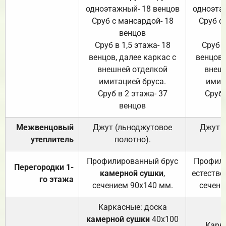
одноэтажный- 18 венцов
одноэта
Сруб с мансардой- 18
Сруб с
венцов
Сруб в 1,5 этажа- 18
Сруб в
венцов, далее каркас с
венцов,
внешней отделкой
внеш
имитацией бруса.
имит
Сруб в 2 этажа- 37
Сруб 
венцов
Межвенцовый
Джут (льноджутовое
Джут 
утеплитель
полотно).
п
Профилированный брус
Профили
Перегородки 1-
камерной сушки
,
естестве
го этажа
сечением 90х140 мм.
сечени
Каркасные: доска
камерной сушки
40х100
Карк