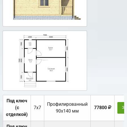
Под ключ
Профилированный
(с
7х7
77800
За
90х140 мм
отделкой)
Под ключ