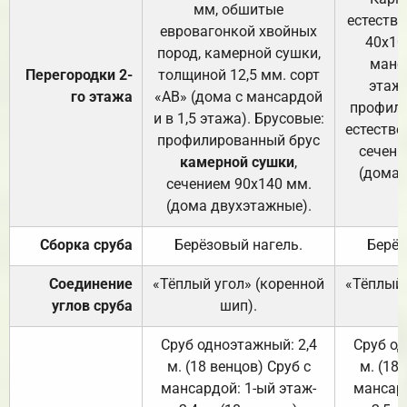
мм, обшитые
естеств
евровагонкой хвойных
40х10
пород, камерной сушки,
манса
Перегородки 2-
толщиной 12,5 мм. сорт
этажа
го этажа
«АВ» (дома с мансардой
профили
и в 1,5 этажа). Брусовые:
естестве
профилированный брус
сечени
камерной сушки
,
(дома 
сечением 90х140 мм.
(дома двухэтажные).
Сборка сруба
Берёзовый нагель.
Берёз
Соединение
«Тёплый угол» (коренной
«Тёплый 
углов сруба
шип).
Сруб одноэтажный: 2,4
Сруб од
м. (18 венцов) Сруб с
м. (18
мансардой: 1-ый этаж-
мансард