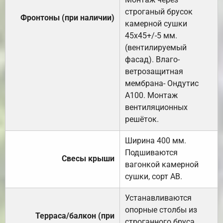
строганый брусок
Фронтоны (при наличии)
камерной сушки
45х45+/-5 мм.
(вентилируемый
фасад). Влаго-
ветрозащитная
мембрана- Ондутис
А100. Монтаж
вентиляционных
решёток.
Ширина 400 мм.
Подшиваются
Свесы крыши
вагонкой камерной
сушки, сорт АВ.
Устанавливаются
опорные столбы из
Терраса/балкон (при
строганного бруса