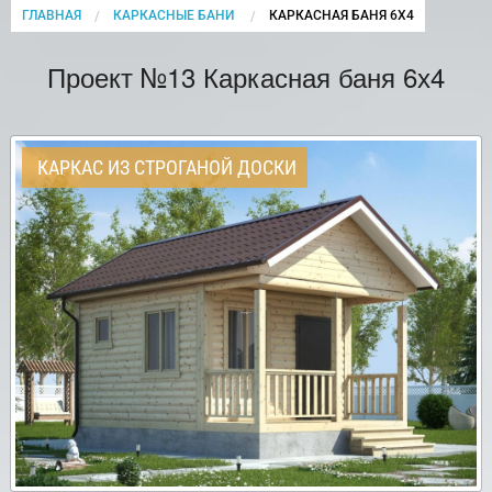
ГЛАВНАЯ
КАРКАСНЫЕ БАНИ
CURRENT:
КАРКАСНАЯ БАНЯ 6Х4
Проект №13 Каркасная баня 6х4
КАРКАС ИЗ СТРОГАНОЙ ДОСКИ