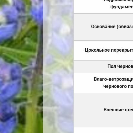
фундамен
Основание (обвяз
Цокольное перекры
Пол черно
Влаго-ветрозащ
чернового п
Внешние ст