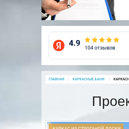
4.9
104
отзывов
ГЛАВНАЯ
КАРКАСНЫЕ БАНИ
CURRENT
КАРКАСН
Проек
КАРКАС ИЗ СТРОГАНОЙ ДОСКИ