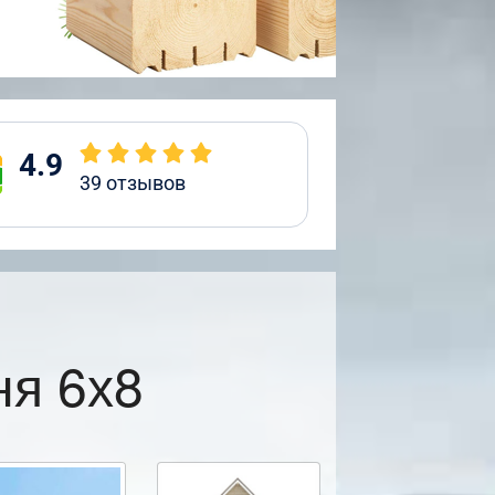
4.9
39
отзывов
ня 6х8