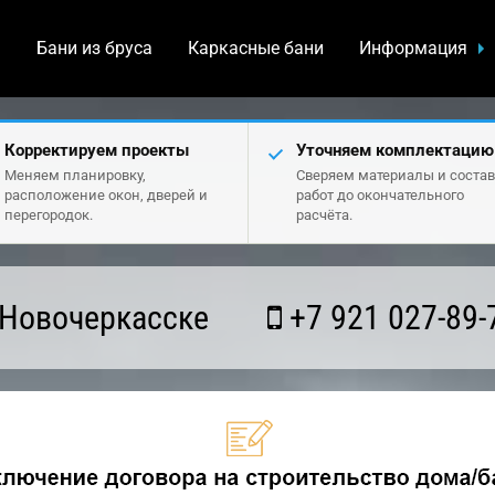
а
Бани из бруса
Каркасные бани
Информация
Корректируем проекты
Уточняем комплектацию
Меняем планировку,
Сверяем материалы и состав
расположение окон, дверей и
работ до окончательного
перегородок.
расчёта.
 Новочеркасске
+7 921 027-89-