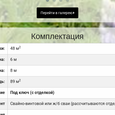
Перейти в галерею
Комплектация
2
ки:
48 м
на:
6 м
на:
8 м
2
дь:
89 м
ние
Под ключ (с отделкой)
нт
Свайно-винтовой или ж/б сваи (рассчитываются отде
ция