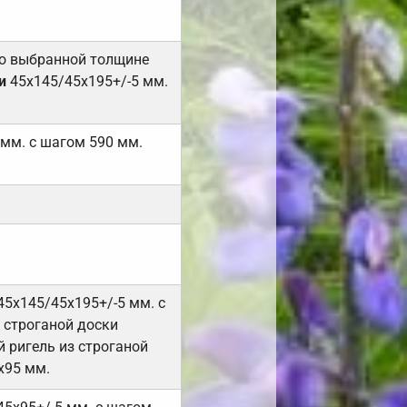
но выбранной толщине
и
45х145/45х195+/-5 мм.
 мм. с шагом 590 мм.
45х145/45х195+/-5 мм. с
 строганой доски
 ригель из строганой
х95 мм.