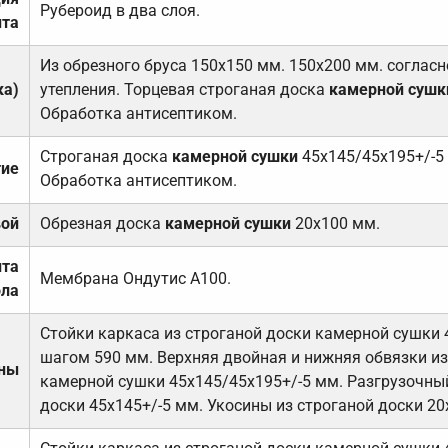
Рубероид в два слоя.
та
Из обрезного бруса 150х150 мм. 150х200 мм. соглас
ка)
утепления. Торцевая строганая доска
камерной сушк
Обработка антисептиком.
Строганая доска
камерной сушки
45х145/45х195+/-5
тие
Обработка антисептиком.
вой
Обрезная доска
камерной сушки
20х100 мм.
ита
Мембрана Ондутис А100.
ола
Стойки каркаса из строганой доски камерной сушки 
шагом 590 мм. Верхняя двойная и нижняя обвязки из
ены
камерной сушки 45х145/45х195+/-5 мм. Разгрузочный
доски 45х145+/-5 мм. Укосины из строганой доски 20