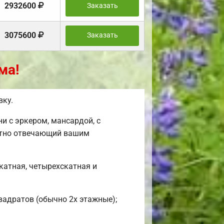
2932600
Заказать
3075600
Заказать
ма!
вку.
и с эркером, мансардой, с
ентно отвечающий вашим
катная, четырехскатная и
квадратов (обычно 2х этажные);