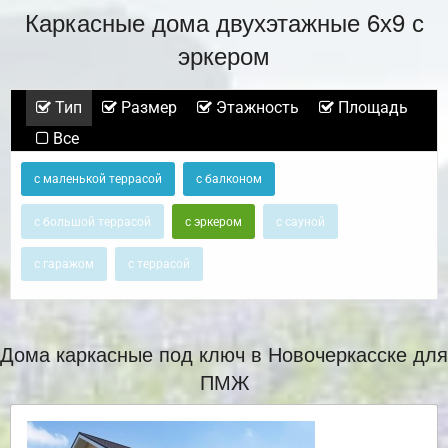
Каркасные дома двухэтажные 6х9 с
эркером
Тип
Размер
Этажность
Площадь
Все
с маленькой террасой
с балконом
с большой террасой
с эркером
с сауной
с гаражом
с террасой
Дома каркасные под ключ в Новочеркасске для
ПМЖ