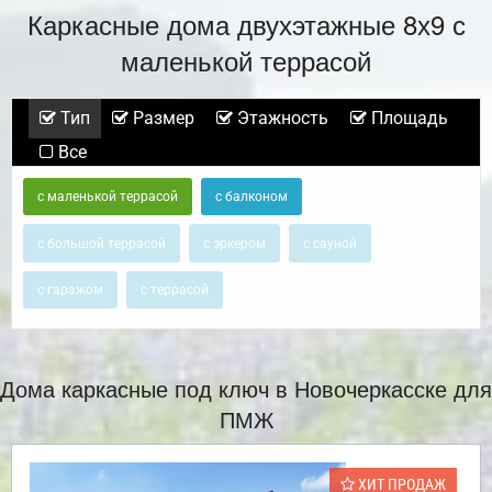
Каркасные дома двухэтажные 8х9 с
маленькой террасой
Тип
Размер
Этажность
Площадь
Все
с маленькой террасой
с балконом
с большой террасой
с эркером
с сауной
с гаражом
с террасой
Дома каркасные под ключ в Новочеркасске для
ПМЖ
ХИТ ПРОДАЖ