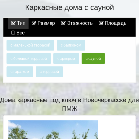
Каркасные дома с сауной
Тип
Размер
Этажность
Площадь
Все
с маленькой террасой
с балконом
с большой террасой
с эркером
с сауной
с гаражом
с террасой
Дома каркасные под ключ в Новочеркасске для
ПМЖ