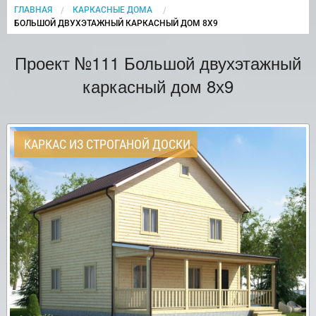
ГЛАВНАЯ
КАРКАСНЫЕ ДОМА
CURRENT:
БОЛЬШОЙ ДВУХЭТАЖНЫЙ КАРКАСНЫЙ ДОМ 8Х9
Проект №111 Большой двухэтажный
каркасный дом 8х9
КАРКАС ИЗ СТРОГАНОЙ ДОСКИ