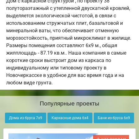
Дом с каркасной структурой , по проекту 38
полутораэтажный с утепленной двускатной кровлей,
выделяется экологической чистотой, в связи с
использованием стружчатых плит, базальтовой и
минеральной ваты, что обеспечивает отменную
морозостойкость, приятный микроклимат в жилище.
Размеры помещения составляют 6х9 м., общая
жилплощадь - 87.19 кв.м.. Наша компания в самые
короткие сроки выстроит дом из каркаса по
индивидуальному или типовому проекту в
Новочеркасске в удобное для вас время года и на
любом виде грунта.
Популярные проекты
Дома из бруса 7х9
Каркасные дома 6х4
Бани из бруса 6х9