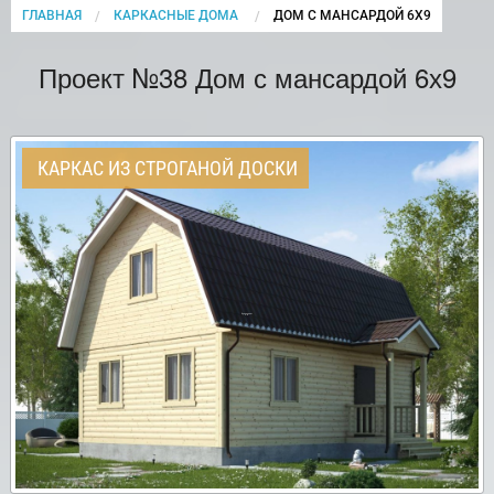
ГЛАВНАЯ
КАРКАСНЫЕ ДОМА
CURRENT:
ДОМ С МАНСАРДОЙ 6Х9
Проект №38 Дом с мансардой 6х9
КАРКАС ИЗ СТРОГАНОЙ ДОСКИ