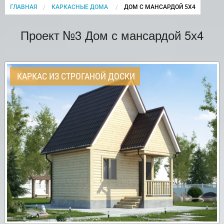
ГЛАВНАЯ
КАРКАСНЫЕ ДОМА
CURRENT:
ДОМ С МАНСАРДОЙ 5Х4
Проект №3 Дом с мансардой 5х4
КАРКАС ИЗ СТРОГАНОЙ ДОСКИ