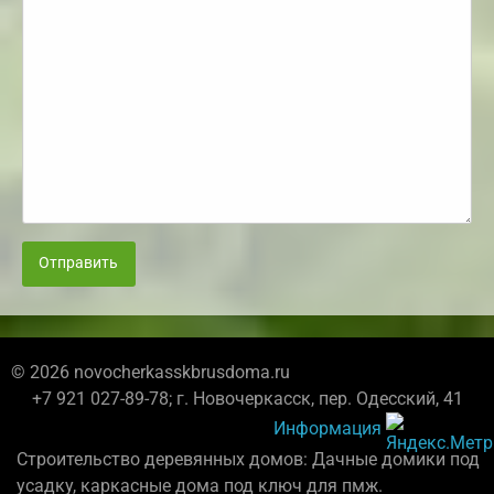
Отправить
© 2026 novocherkasskbrusdoma.ru
+7 921 027-89-78; г. Новочеркасск, пер. Одесский, 41
Информация
Строительство деревянных домов: Дачные домики под
усадку, каркасные дома под ключ для пмж.