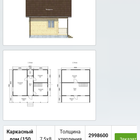
Каркасный
Толщина
2998600
дом (150
7,5х8
утепления
Заказать