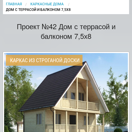
ГЛАВНАЯ
КАРКАСНЫЕ ДОМА
CURRENT:
ДОМ С ТЕРРАСОЙ И БАЛКОНОМ 7,5Х8
Проект №42 Дом с террасой и
балконом 7,5х8
КАРКАС ИЗ СТРОГАНОЙ ДОСКИ