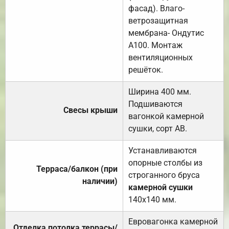
фасад). Влаго-
ветрозащитная
мембрана- Ондутис
А100. Монтаж
вентиляционных
решёток.
Ширина 400 мм.
Подшиваются
Свесы крыши
вагонкой камерной
сушки, сорт АВ.
Устанавливаются
опорные столбы из
Терраса/балкон (при
строганного бруса
наличии)
камерной сушки
140х140 мм.
Евровагонка камерной
Отделка потолка террасы/