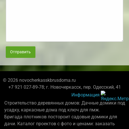
Отправить
© 2026 novocherkasskbrusdoma.ru
+7 921 027-89-78; г. Новочеркасск, пер. Одесский, 41
Информация
Строительство деревянных домов: Дачные домики под
усадку, каркасные дома под ключ для пмж.
Бригада плотников постороит садовые домики для
дачи. Каталог проектов с фото и ценами: заказать