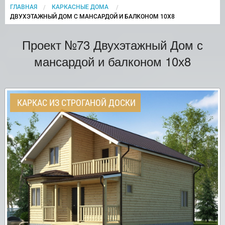
ГЛАВНАЯ
КАРКАСНЫЕ ДОМА
CURRENT:
ДВУХЭТАЖНЫЙ ДОМ С МАНСАРДОЙ И БАЛКОНОМ 10Х8
Проект №73 Двухэтажный Дом с
мансардой и балконом 10х8
КАРКАС ИЗ СТРОГАНОЙ ДОСКИ