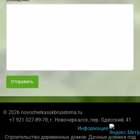
Отправить
© 2026 novocherkasskbrusdoma.ru
+7 921 027-89-78; г. Новочеркасск, пер. Одесский, 41
Информация
Строительство деревянных домов: Дачные домики под