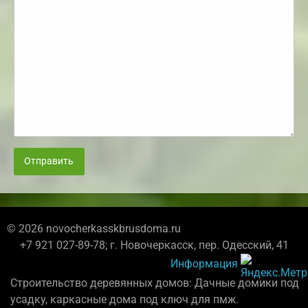
Отправить
© 2026 novocherkasskbrusdoma.ru
+7 921 027-89-78; г. Новочеркасск, пер. Одесский, 41
Информация
Строительство деревянных домов: Дачные домики под
усадку, каркасные дома под ключ для пмж.