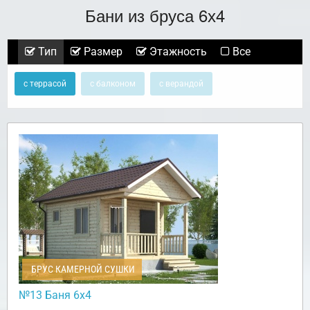
Бани из бруса 6х4
Тип
Размер
Этажность
Все
с террасой
с балконом
с верандой
БРУС КАМЕРНОЙ СУШКИ
№13 Баня 6х4