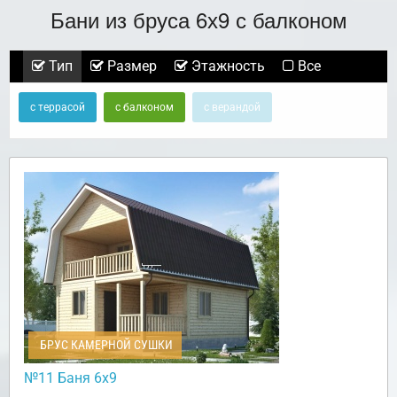
Бани из бруса 6х9 с балконом
Тип
Размер
Этажность
Все
с террасой
с балконом
с верандой
БРУС КАМЕРНОЙ СУШКИ
№11 Баня 6х9