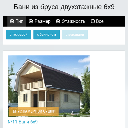
Бани из бруса двухэтажные 6х9
Тип
Размер
Этажность
Все
с террасой
с балконом
с верандой
БРУС КАМЕРНОЙ СУШКИ
№11 Баня 6х9