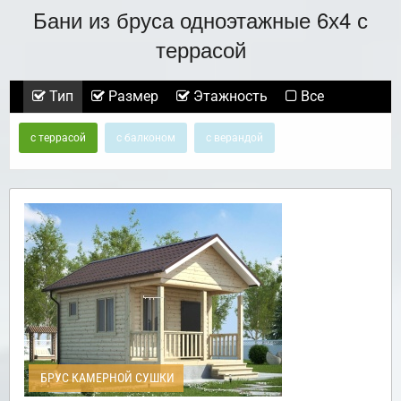
Бани из бруса одноэтажные 6х4 с
террасой
Тип
Размер
Этажность
Все
с террасой
с балконом
с верандой
БРУС КАМЕРНОЙ СУШКИ