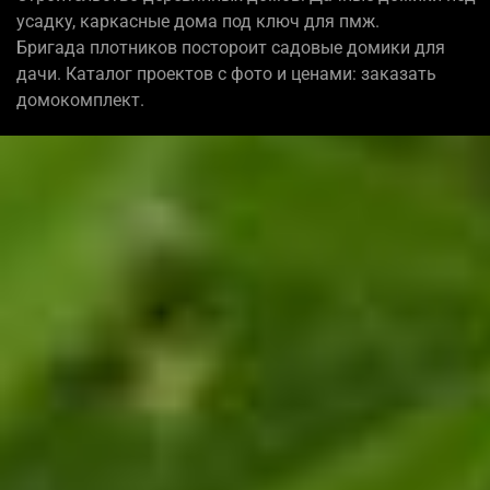
усадку, каркасные дома под ключ для пмж.
Бригада плотников постороит садовые домики для
дачи. Каталог проектов с фото и ценами: заказать
домокомплект.