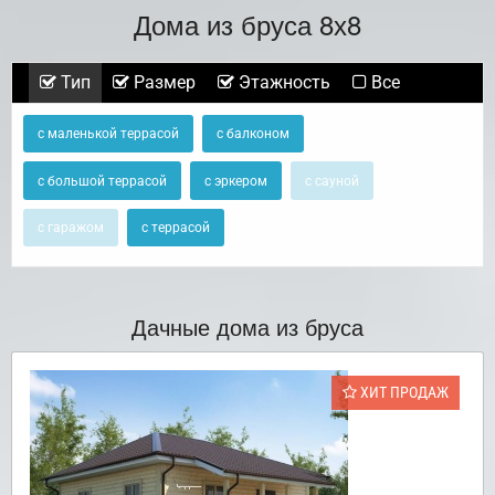
Дома из бруса 8х8
Тип
Размер
Этажность
Все
с маленькой террасой
с балконом
с большой террасой
с эркером
с сауной
с гаражом
с террасой
Дачные дома из бруса
ХИТ ПРОДАЖ