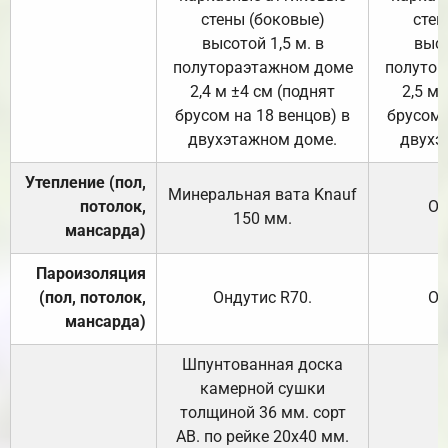
стены (боковые)
стен
высотой 1,5 м. в
высо
полутораэтажном доме
полутор
2,4 м ±4 см (поднят
2,5 м 
брусом на 18 венцов) в
брусом 
двухэтажном доме.
двухэ
Утепление (пол,
Минеральная вата
Knauf
потолок,
От
150
мм.
мансарда)
Пароизоляция
(пол, потолок,
Ондутис
R70
.
От
мансарда)
Шпунтованная доска
камерной сушки
толщиной 36 мм. сорт
АВ. по рейке 20х40 мм.