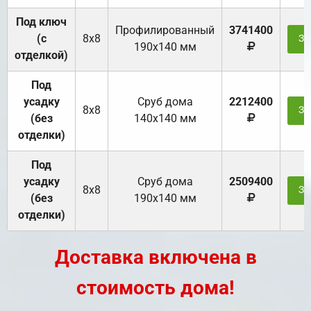
Под ключ
Профилированный
3741400
(с
8х8
За
190х140 мм
отделкой)
Под
усадку
Cруб дома
2212400
8х8
За
(без
140х140 мм
отделки)
Под
усадку
Cруб дома
2509400
8х8
За
(без
190х140 мм
отделки)
Доставка включена в
стоимость дома!