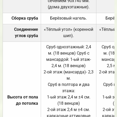
сечением 90х140 мм.
(дома двухэтажные).
Сборка сруба
Берёзовый нагель.
Берёз
Соединение
«Тёплый угол» (коренной
«Тёплый 
углов сруба
шип).
Сруб одноэтажный: 2,4
Сруб од
м. (18 венцов) Сруб с
м. (18
мансардой: 1-ый этаж-
мансард
2,4 м. (18 венцов)
2,5 м
2-ой этаж (мансарда)- 2,3
2-ой этаж
м.
Сруб в полтора и два
Сруб в
этажа:
Высота от пола
1-ый этаж 2,4 м ±4 см.
1-ый эт
до потолка
(18 венцов)
(1
2-ой этаж 2,4 м ±4 см.
2-ой эт
каркасные аттиковые
каркас