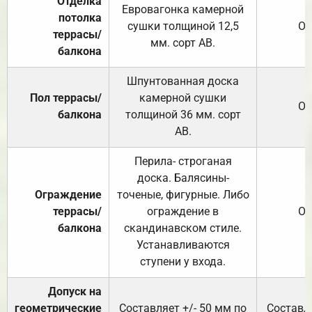
Отделка
Евровагонка камерной
потолка
сушки толщиной 12,5
От
террасы/
мм. сорт АВ.
балкона
Шпунтованная доска
Пол террасы/
камерной сушки
От
балкона
толщиной 36 мм. сорт
АВ.
Перила- строганая
доска. Балясины-
Ограждение
точеные, фигурные. Либо
террасы/
ограждение в
От
балкона
скандинавском стиле.
Устанавливаются
ступени у входа.
Допуск на
геометрические
Составляет +/- 50 мм по
Составля