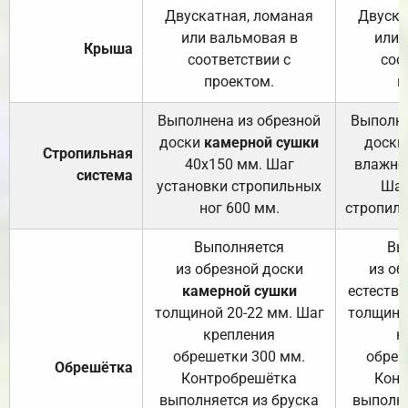
Двускатная, ломаная
Двуска
или вальмовая в
или 
Крыша
соответствии с
соо
проектом.
п
Выполнена из обрезной
Выполне
доски
камерной сушки
доски
Стропильная
40х150 мм. Шаг
влажно
система
установки стропильных
Шаг
ног 600 мм.
стропиль
Выполняется
Вы
из обрезной доски
из об
камерной сушки
естеств
толщиной 20-22 мм. Шаг
толщино
крепления
к
обрешетки 300 мм.
обреш
Обрешётка
Контробрешётка
Конт
выполняется из бруска
выполня