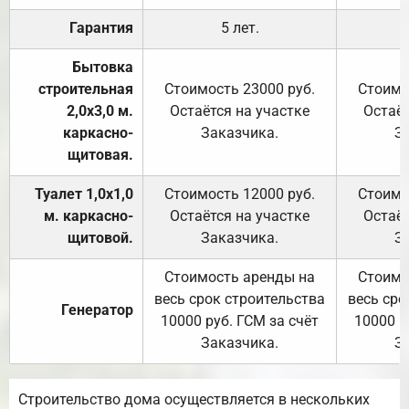
Гарантия
5 лет.
Бытовка
строительная
Стоимость 23000 руб.
Стоимо
2,0х3,0 м.
Остаётся на участке
Остаёт
каркасно-
Заказчика.
З
щитовая.
Туалет 1,0х1,0
Стоимость 12000 руб.
Стоимо
м. каркасно-
Остаётся на участке
Остаёт
щитовой.
Заказчика.
З
Стоимость аренды на
Стоимо
весь срок строительства
весь сро
Генератор
10000 руб. ГСМ за счёт
10000 р
Заказчика.
З
Строительство дома осуществляется в нескольких