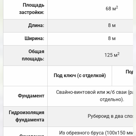
Площадь
2
68 м
застройки:
Длина:
8 м
Ширина:
8 м
Общая
2
125 м
площадь:
Под 
Под ключ (с отделкой)
Свайно-винтовой или ж/б сваи (р
Фундамент
отдельно).
Гидроизоляция
Рубероид в два слоя
фундамента
Из обрезного бруса (100х150 мм.