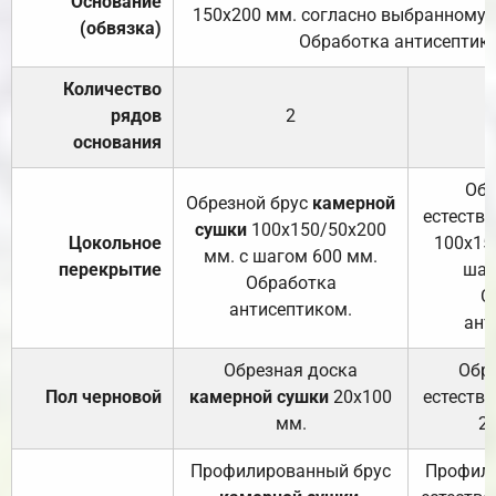
Основание
150х200 мм. согласно выбранному с
(обвязка)
Обработка антисептик
Количество
рядов
2
основания
Обр
Обрезной брус
камерной
естеств
сушки
100х150/50х200
Цокольное
100х15
мм. с шагом 600 мм.
перекрытие
шаг
Обработка
О
антисептиком.
ант
Обрезная доска
Обр
Пол черновой
камерной сушки
20х100
естеств
мм.
2
Профилированный брус
Профили