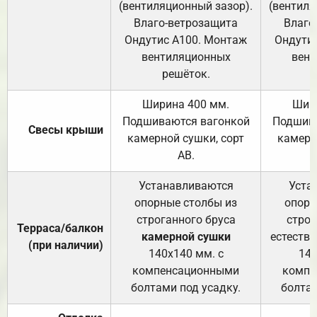
(вентиляционный зазор).
(вентиля
Влаго-ветрозащита
Влаго
Ондутис А100. Монтаж
Ондути
вентиляционных
вент
решёток.
Ширина 400 мм.
Шир
Подшиваются вагонкой
Подшива
Свесы крыши
камерной сушки, сорт
камерн
АВ.
Устанавливаются
Уста
опорные столбы из
опорн
строганного бруса
строг
Терраса/балкон
камерной сушки
естеств
(при наличии)
140х140 мм. с
140
компенсационными
компе
болтами под усадку.
болтам