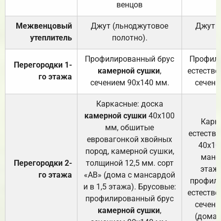
венцов
Межвенцовый
Джут (льноджутовое
Джут 
утеплитель
полотно).
п
Профилированный брус
Профили
Перегородки 1-
камерной сушки
,
естестве
го этажа
сечением 90х140 мм.
сечени
Каркасные: доска
камерной сушки
40х100
Карк
мм, обшитые
естеств
евровагонкой хвойных
40х10
пород, камерной сушки,
манса
Перегородки 2-
толщиной 12,5 мм. сорт
этажа
го этажа
«АВ» (дома с мансардой
профили
и в 1,5 этажа). Брусовые:
естестве
профилированный брус
сечени
камерной сушки
,
(дома 