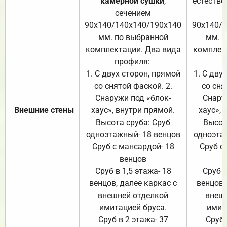
камерной сушки
,
естестве
сечением
с
90х140/140х140/190х140
90х140/
мм. по выбранной
мм. 
комплектации. Два вида
комплек
профиля:
п
1. С двух сторон, прямой
1. С дву
со снятой фаской. 2.
со сня
Снаружи под «блок-
Снару
Внешние стены
хаус», внутри прямой.
хаус», 
Высота сруба: Сруб
Высот
одноэтажный- 18 венцов
одноэта
Сруб с мансардой- 18
Сруб с
венцов
Сруб в 1,5 этажа- 18
Сруб в
венцов, далее каркас с
венцов,
внешней отделкой
внеш
имитацией бруса.
имит
Сруб в 2 этажа- 37
Сруб 