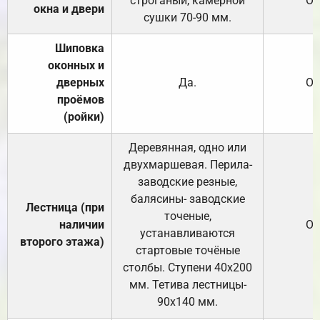
строганый, камерной
От
окна и двери
сушки 70-90 мм.
Шиповка
оконных и
дверных
Да.
От
проёмов
(ройки)
Деревянная, одно или
двухмаршевая. Перила-
заводские резные,
балясины- заводские
Лестница (при
точеные,
наличии
От
устанавливаются
второго этажа)
стартовые точёные
столбы. Ступени 40х200
мм. Тетива лестницы-
90х140 мм.