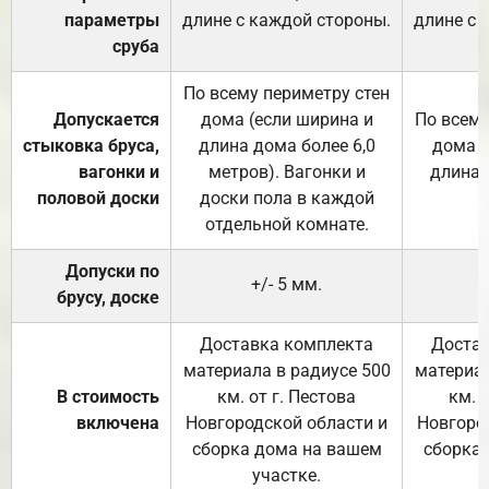
параметры
длине с каждой стороны.
длине с 
сруба
По всему периметру стен
Допускается
дома (если ширина и
По всему
стыковка бруса,
длина дома более 6,0
дома (
вагонки и
метров). Вагонки и
длина 
половой доски
доски пола в каждой
отдельной комнате.
Допуски по
+/- 5 мм.
брусу, доске
Доставка комплекта
Достав
материала в радиусе 500
материал
В стоимость
км. от г. Пестова
км. 
включена
Новгородской области и
Новгоро
сборка дома на вашем
сборка
участке.