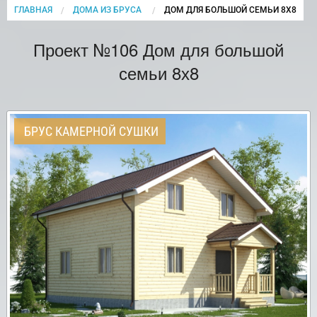
ГЛАВНАЯ
ДОМА ИЗ БРУСА
CURRENT:
ДОМ ДЛЯ БОЛЬШОЙ СЕМЬИ 8Х8
Проект №106 Дом для большой
семьи 8х8
БРУС КАМЕРНОЙ СУШКИ