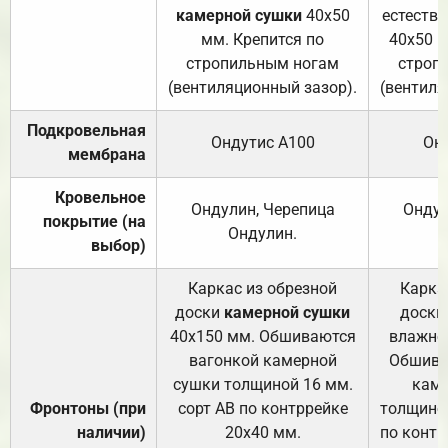
камерной сушки
40х50
естеств
мм. Крепится по
40х50 м
стропильным ногам
строп
(вентиляционный зазор).
(вентиля
Подкровельная
Ондутис А100
Он
мембрана
Кровельное
Ондулин, Черепица
Ондул
покрытие (на
Ондулин.
выбор)
Каркас из обрезной
Карка
доски
камерной сушки
доски
40х150 мм. Обшиваются
влажно
вагонкой камерной
Обшива
сушки толщиной 16 мм.
каме
Фронтоны (при
сорт АВ по контррейке
толщиной
наличии)
20х40 мм.
по контр