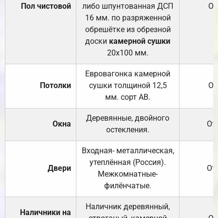
Пол чистовой
либо шпунтованная ДСП
От
16 мм. по разряженной
обрешётке из обрезной
доски
камерной сушки
20х100 мм.
Евровагонка камерной
Потолки
сушки толщиной 12,5
От
мм. сорт АВ.
Деревянные, двойного
Окна
От
остекления.
Входная- металлическая,
утеплённая (Россия).
Двери
От
Межкомнатные-
филёнчатые.
Наличник деревянный,
Наличники на