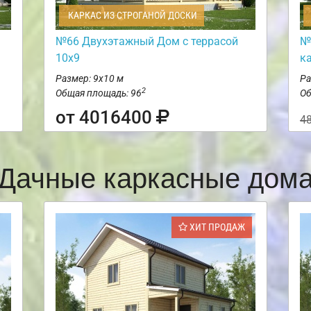
КАРКАС ИЗ СТРОГАНОЙ ДОСКИ
№66 Двухэтажный Дом с террасой
№
10х9
к
Размер: 9х10 м
Ра
2
Общая площадь: 96
Об
от 4016400
4
Дачные каркасные дом
ХИТ ПРОДАЖ