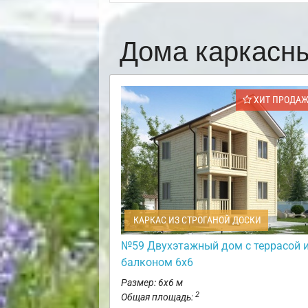
Дома каркасн
ХИТ ПРОДА
КАРКАС ИЗ СТРОГАНОЙ ДОСКИ
№59 Двухэтажный дом с террасой 
балконом 6х6
Размер: 6х6 м
2
Общая площадь: