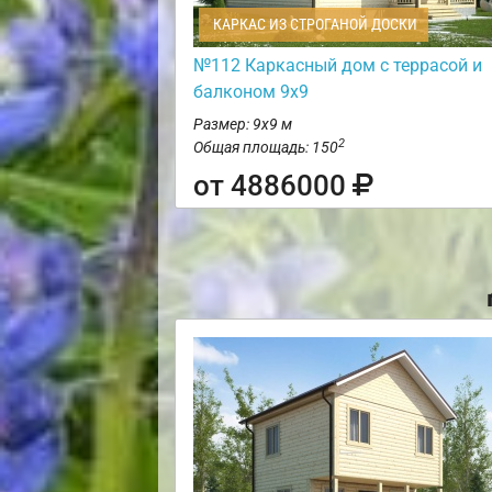
КАРКАС ИЗ СТРОГАНОЙ ДОСКИ
№112 Каркасный дом с террасой и
балконом 9х9
Размер: 9х9 м
2
Общая площадь: 150
от 4886000