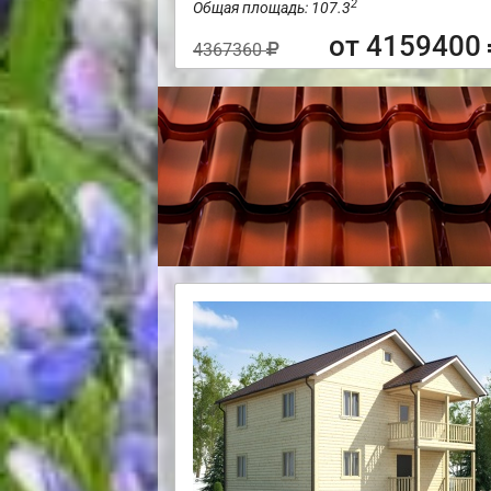
2
Общая площадь: 107.3
от 4159400
4367360