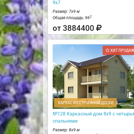
9х7
Размер: 7х9 м
2
Общая площадь: 96
от 3884400
ХИТ ПРОДА
КАРКАС ИЗ СТРОГАНОЙ ДОСКИ
№128 Каркасный дом 8х9 с четырь
спальнями
Размер: 8х9 м