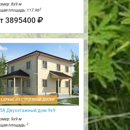
змер: 8х9 м
2
щая площадь: 117.96
т 3895400
КАРКАС ИЗ СТРОГАНОЙ ДОСКИ
58 Двухэтажный дом 9х9
змер: 9х9 м
2
щая площадь: