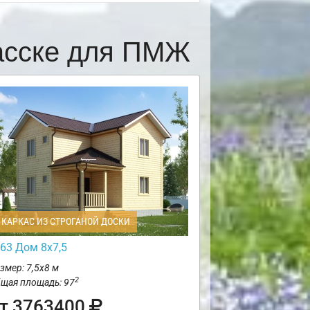
асске для ПМЖ
КАРКАС ИЗ СТРОГАНОЙ ДОСКИ
63 Дом 8х7,5
змер: 7,5х8 м
2
щая площадь: 97
т 3763400