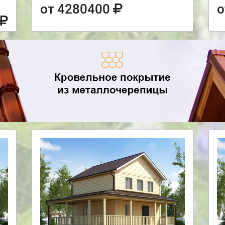
от 4280400
о