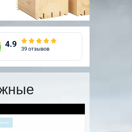
4.9
39
отзывов
ажные
расой