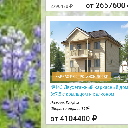
от 2657600
2790470
КАРКАС ИЗ СТРОГАНОЙ ДОСКИ
№143 Двухэтажный каркасный до
8х7,5 с крыльцом и балконом
Размер: 8х7,5 м
2
Общая площадь: 110
от 4104400