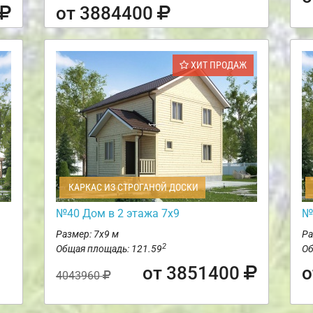
от 3884400
ХИТ ПРОДАЖ
КАРКАС ИЗ СТРОГАНОЙ ДОСКИ
м
№40 Дом в 2 этажа 7х9
№
Размер: 7х9 м
Ра
2
Общая площадь: 121.59
Об
от 3851400
о
4043960