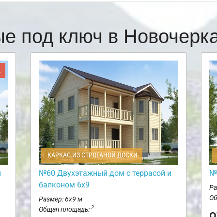
ые под ключ в Новочерк
Ж
КАРКАС ИЗ СТРОГАНОЙ ДОСКИ
и
№60 Двухэтажный дом с террасой и
№
балконом 6х9
Ра
Об
Размер: 6х9 м
2
Общая площадь:
о