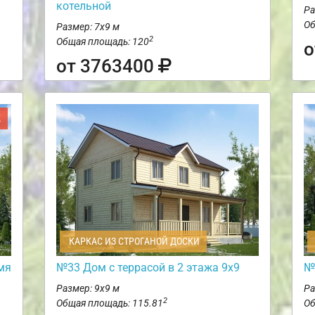
котельной
Ра
Об
Размер: 7х9 м
2
Общая площадь: 120
о
от 3763400
Ж
КАРКАС ИЗ СТРОГАНОЙ ДОСКИ
мя
№33 Дом с террасой в 2 этажа 9х9
№
Размер: 9х9 м
Ра
2
Общая площадь: 115.81
Об