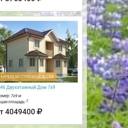
КАРКАС ИЗ СТРОГАНОЙ ДОСКИ
46 Двухэтажный Дом 7х9
змер: 7х9 м
2
щая площадь:
т 4049400