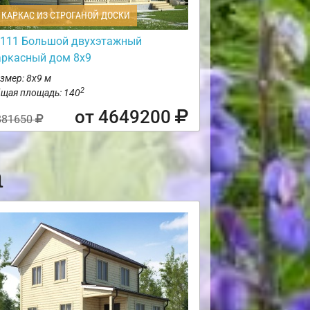
КАРКАС ИЗ СТРОГАНОЙ ДОСКИ
111 Большой двухэтажный
аркасный дом 8х9
змер: 8х9 м
2
щая площадь: 140
от 4649200
881650
а