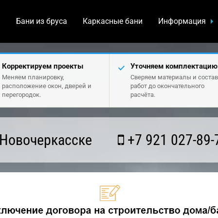
а
Бани из бруса
Каркасные бани
Информация
Корректируем проекты
Уточняем комплектацию
Меняем планировку,
Сверяем материалы и состав
расположение окон, дверей и
работ до окончательного
перегородок.
расчёта.
 Новочеркасске
+7 921 027-89-