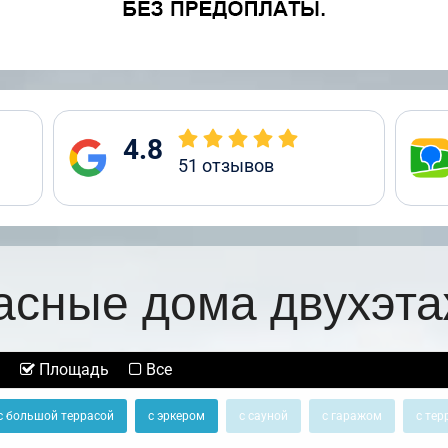
4.8
51
отзывов
асные дома двухэт
Площадь
Все
с большой террасой
с эркером
с сауной
с гаражом
с тер