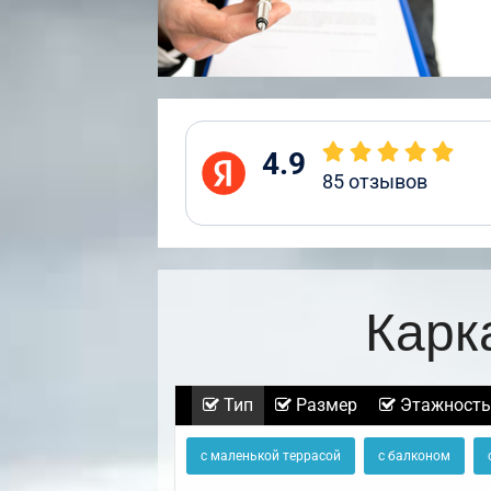
4.9
85
отзывов
Карк
Тип
Размер
Этажность
с маленькой террасой
с балконом