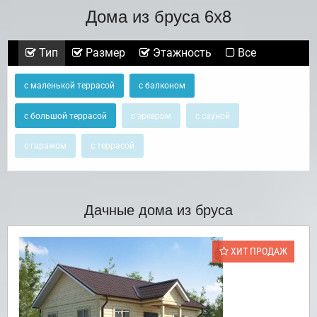
Дома из бруса 6х8
Тип
Размер
Этажность
Все
с маленькой террасой
с балконом
с большой террасой
с эркером
с сауной
с гаражом
с террасой
Дачные дома из бруса
ХИТ ПРОДАЖ