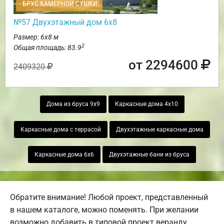
БРУС КАМЕРНОЙ СУШКИ
№57 Двухэтажный дом 6х8
Размер: 6х8 м
2
Общая площадь: 83.9
от 2294600
2409320
Дома из бруса 9х9
Каркасные дома 4х10
Каркасные дома с террасой
Двухэтажные каркасные дома
Каркасные дома 6х6
Двухэтажные бани из бруса
Обратите внимание! Любой проект, представленный
в нашем каталоге, можно поменять. При желании
возможно добавить в типовой проект веранду,