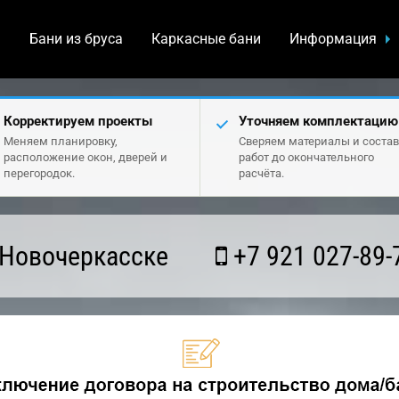
а
Бани из бруса
Каркасные бани
Информация
Корректируем проекты
Уточняем комплектацию
Меняем планировку,
Сверяем материалы и состав
расположение окон, дверей и
работ до окончательного
перегородок.
расчёта.
 Новочеркасске
+7 921 027-89-