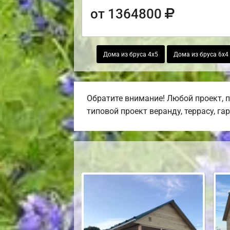
от 1364800
Дома из бруса 4х5
Дома из бруса 6х4
Обратите внимание! Любой проект, 
типовой проект веранду, террасу, га