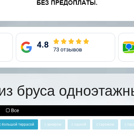
4.8
73
отзывов
из бруса одноэтажн
Все
с большой террасой
с эркером
с сауной
с гаражом
с тер