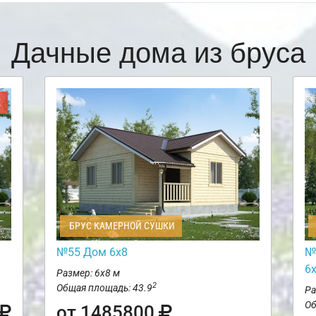
Дачные дома из бруса
Ж
БРУС КАМЕРНОЙ СУШКИ
№55 Дом 6х8
№
6
Размер: 6х8 м
2
Общая площадь: 43.9
Ра
Об
от 1485800