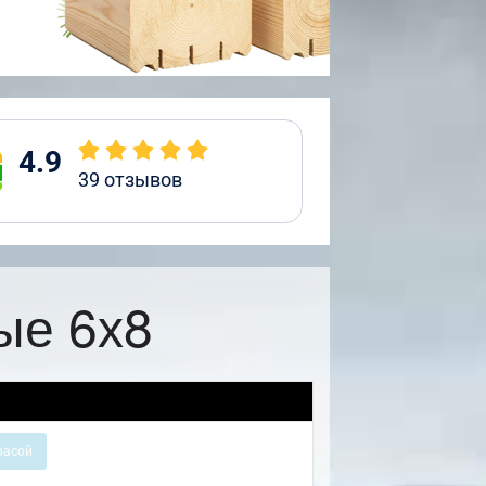
4.9
39
отзывов
ые 6х8
расой