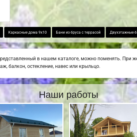
Каркасные дома 9х10
Бани из бруса с террасой
Двухэтажные б
представленный в нашем каталоге, можно поменять. При 
раж, балкон, остекление, навес или крыльцо.
Наши работы