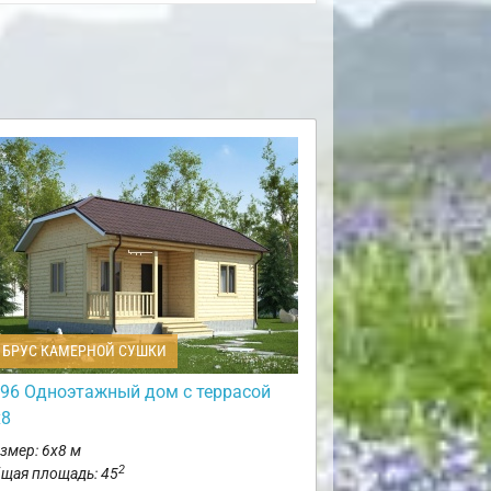
БРУС КАМЕРНОЙ СУШКИ
96 Одноэтажный дом с террасой
х8
змер: 6х8 м
2
щая площадь: 45