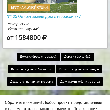
БРУС КАМЕРНОЙ СУШКИ
№135 Одноэтажный дом с террасой 7х7
Размер: 7х7 м
2
Общая площадь: 44
от 1584800
Дома из бруса с таррасой
Дома из бруса 6х6
Каркасные дома с балконом
Каркасные дома с верандой
Двухэтажные каркасные дома
Двухэтажные бани из бруса
Обратите внимание! Любой проект, представленный
в нашем каталоге, можно поменять. При желании