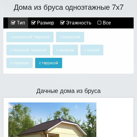
Дома из бруса одноэтажные 7х7
Тип
Размер
Этажность
Все
с маленькой террасой
с балконом
с большой террасой
с эркером
с сауной
с гаражом
с террасой
Дачные дома из бруса