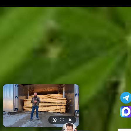
🔇
⛶
✖