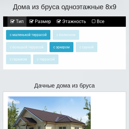
Дома из бруса одноэтажные 8х9
Тип
Размер
Этажность
Все
с маленькой террасой
с балконом
с большой террасой
с эркером
с сауной
с гаражом
с террасой
Дачные дома из бруса