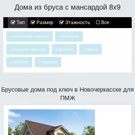
Дома из бруса с мансардой 8х9
Тип
Размер
Этажность
Все
с маленькой террасой
с балконом
с большой террасой
с эркером
с сауной
с гаражом
с террасой
Брусовые дома под ключ в Новочеркасске для
ПМЖ