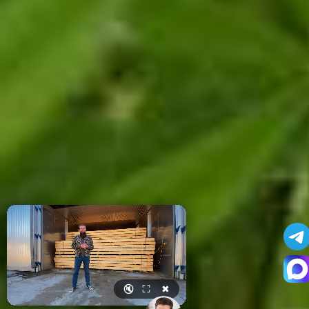
🔇
⛶
✖