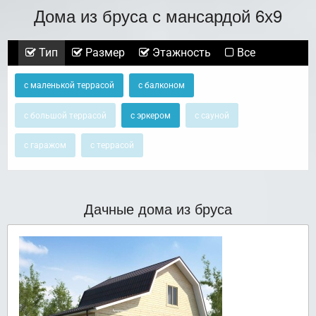
Дома из бруса с мансардой 6х9
Тип
Размер
Этажность
Все
с маленькой террасой
с балконом
с большой террасой
с эркером
с сауной
с гаражом
с террасой
Дачные дома из бруса