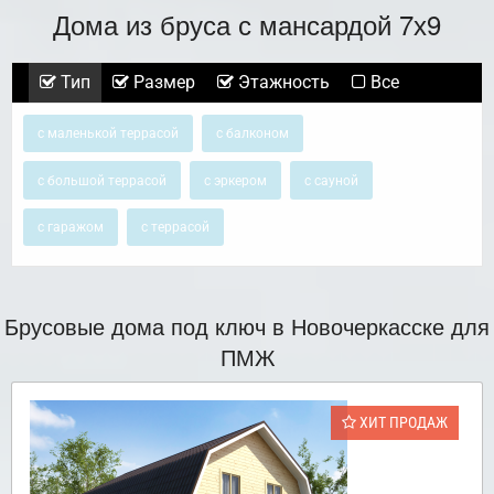
Дома из бруса с мансардой 7х9
Тип
Размер
Этажность
Все
с маленькой террасой
с балконом
с большой террасой
с эркером
с сауной
с гаражом
с террасой
Брусовые дома под ключ в Новочеркасске для
ПМЖ
ХИТ ПРОДАЖ