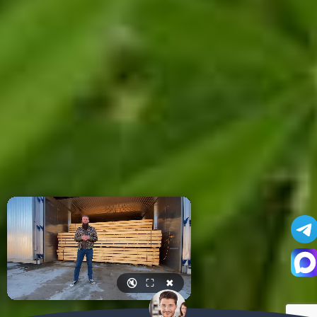
🔇
⛶
✖