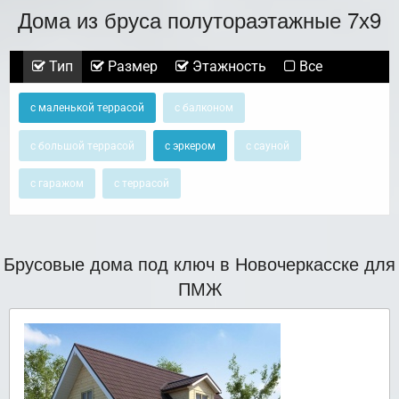
Дома из бруса полутораэтажные 7х9
Тип
Размер
Этажность
Все
с маленькой террасой
с балконом
с большой террасой
с эркером
с сауной
с гаражом
с террасой
Брусовые дома под ключ в Новочеркасске для
ПМЖ