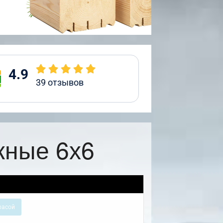
4.9
39
отзывов
жные 6х6
расой