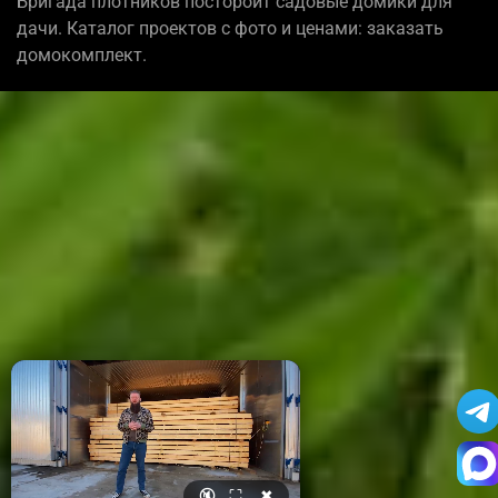
Бригада плотников постороит садовые домики для
дачи. Каталог проектов с фото и ценами: заказать
домокомплект.
🔇
⛶
✖