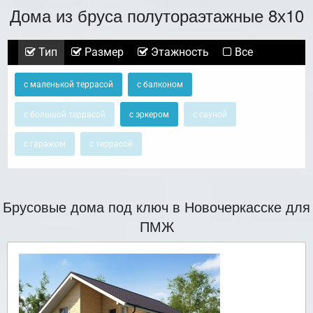
Дома из бруса полутораэтажные 8х10
Тип
Размер
Этажность
Все
с маленькой террасой
с балконом
с большой террасой
с эркером
с сауной
с гаражом
с террасой
Брусовые дома под ключ в Новочеркасске для
ПМЖ