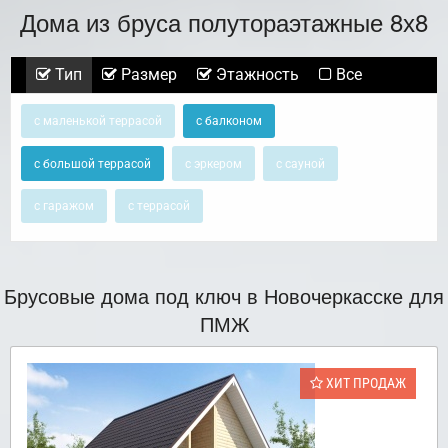
Дома из бруса полутораэтажные 8х8
Тип
Размер
Этажность
Все
с маленькой террасой
с балконом
с большой террасой
с эркером
с сауной
с гаражом
с террасой
Брусовые дома под ключ в Новочеркасске для
ПМЖ
ХИТ ПРОДАЖ