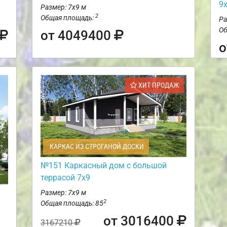
9
Размер: 7х9 м
2
Общая площадь:
Ра
Об
от 4049400
о
ХИТ ПРОДАЖ
КАРКАС ИЗ СТРОГАНОЙ ДОСКИ
№151 Каркасный дом с большой
террасой 7х9
Размер: 7х9 м
2
Общая площадь: 85
от 3016400
3167210