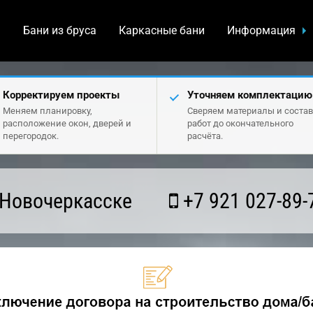
а
Бани из бруса
Каркасные бани
Информация
Корректируем проекты
Уточняем комплектацию
Меняем планировку,
Сверяем материалы и состав
расположение окон, дверей и
работ до окончательного
перегородок.
расчёта.
 Новочеркасске
+7 921 027-89-