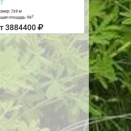
х7
змер: 7х9 м
2
щая площадь: 96
т 3884400