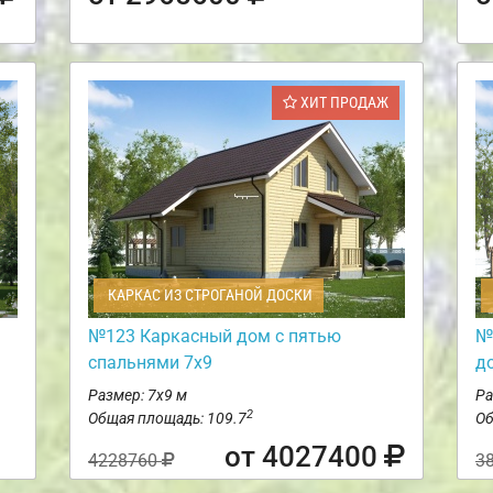
ХИТ ПРОДАЖ
КАРКАС ИЗ СТРОГАНОЙ ДОСКИ
№123 Каркасный дом с пятью
№
спальнями 7х9
д
Размер: 7х9 м
Ра
2
Общая площадь: 109.7
Об
от 4027400
4228760
3