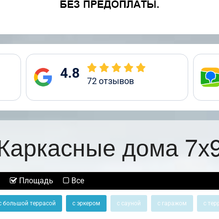
4.8
72
отзывов
Каркасные дома 7х
Площадь
Все
с большой террасой
с эркером
с сауной
с гаражом
с тер