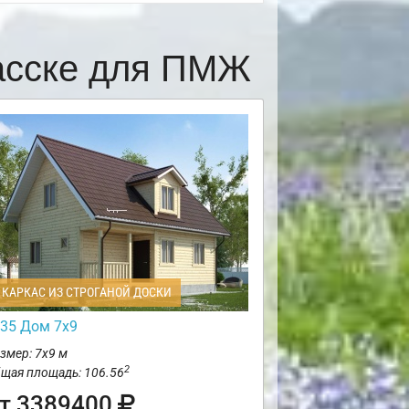
асске для ПМЖ
КАРКАС ИЗ СТРОГАНОЙ ДОСКИ
35 Дом 7х9
змер: 7х9 м
2
щая площадь: 106.56
т 3389400