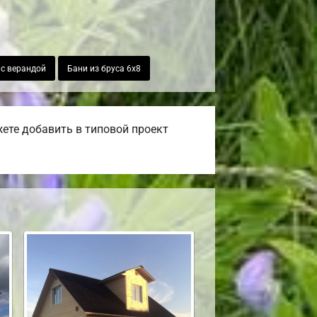
с верандой
Бани из бруса 6х8
ете добавить в типовой проект