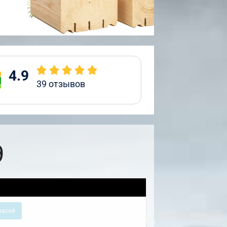
4.9
39
отзывов
9
расой