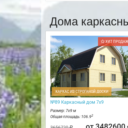
Дома каркасн
ХИТ ПРОДА
КАРКАС ИЗ СТРОГАНОЙ ДОСКИ
№89 Каркасный дом 7х9
Размер: 7х9 м
2
Общая площадь: 106.9
от 3482600
3656720