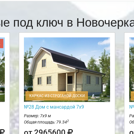
ые под ключ в Новочерк
Ж
КАРКАС ИЗ СТРОГАНОЙ ДОСКИ
№28 Дом с мансардой 7х9
№
Размер: 7х9 м
Ра
2
Общая площадь: 79.34
Об
от 2965600
о