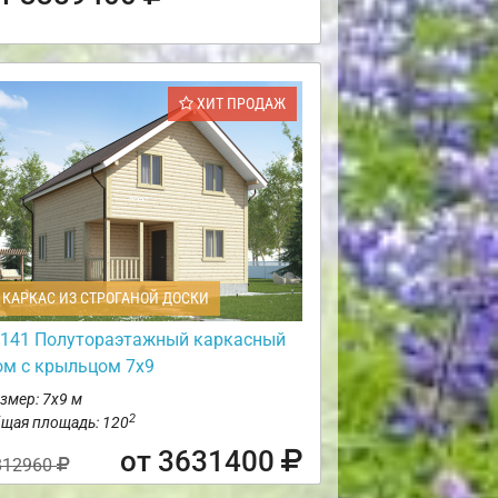
ХИТ ПРОДАЖ
КАРКАС ИЗ СТРОГАНОЙ ДОСКИ
141 Полутораэтажный каркасный
ом с крыльцом 7х9
змер: 7х9 м
2
щая площадь: 120
от 3631400
812960