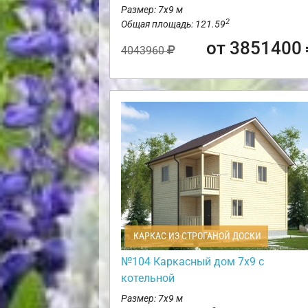
Размер: 7х9 м
2
Общая площадь: 121.59
от 3851400
4043960
КАРКАС ИЗ СТРОГАНОЙ ДОСКИ
№104 Каркасный дом 7х9 с
котельной
Размер: 7х9 м