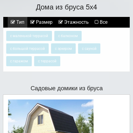
Дома из бруса 5х4
Тип
Размер
Этажность
Все
с маленькой террасой
с балконом
с большой террасой
с эркером
с сауной
с гаражом
с террасой
Садовые домики из бруса