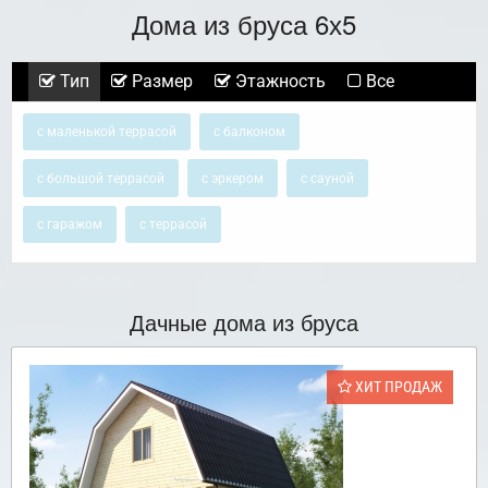
Дома из бруса 6х5
Тип
Размер
Этажность
Все
с маленькой террасой
с балконом
с большой террасой
с эркером
с сауной
с гаражом
с террасой
Дачные дома из бруса
ХИТ ПРОДАЖ