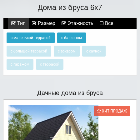
Дома из бруса 6х7
Тип
Размер
Этажность
Все
с маленькой террасой
с балконом
с большой террасой
с эркером
с сауной
с гаражом
с террасой
Дачные дома из бруса
ХИТ ПРОДАЖ