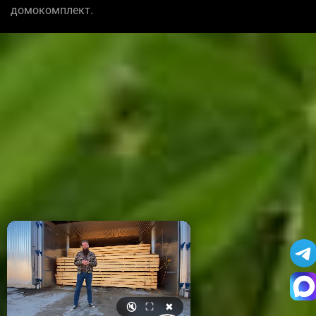
домокомплект.
🔇
⛶
✖