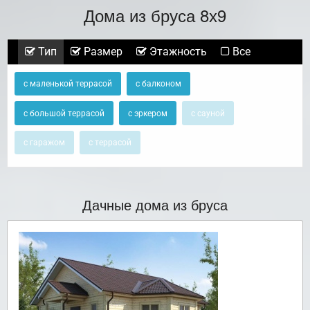
Дома из бруса 8х9
Тип
Размер
Этажность
Все
с маленькой террасой
с балконом
с большой террасой
с эркером
с сауной
с гаражом
с террасой
Дачные дома из бруса