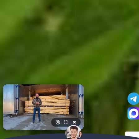
🔇
⛶
✖