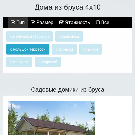
Дома из бруса 4х10
Тип
Размер
Этажность
Все
с маленькой террасой
с балконом
с большой террасой
с эркером
с сауной
с гаражом
с террасой
Садовые домики из бруса