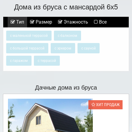
Дома из бруса с мансардой 6х5
Тип
Размер
Этажность
Все
с маленькой террасой
с балконом
с большой террасой
с эркером
с сауной
с гаражом
с террасой
Дачные дома из бруса
ХИТ ПРОДАЖ