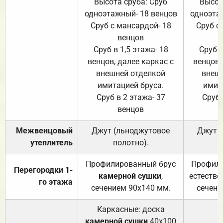
Высота сруба: Сруб
Высот
одноэтажный- 18 венцов
одноэта
Сруб с мансардой- 18
Сруб с
венцов
Сруб в 1,5 этажа- 18
Сруб в
венцов, далее каркас с
венцов,
внешней отделкой
внеш
имитацией бруса.
имит
Сруб в 2 этажа- 37
Сруб 
венцов
Межвенцовый
Джут (льноджутовое
Джут 
утеплитель
полотно).
п
Профилированный брус
Профили
Перегородки 1-
камерной сушки
,
естестве
го этажа
сечением 90х140 мм.
сечени
Каркасные: доска
камерной сушки
40х100