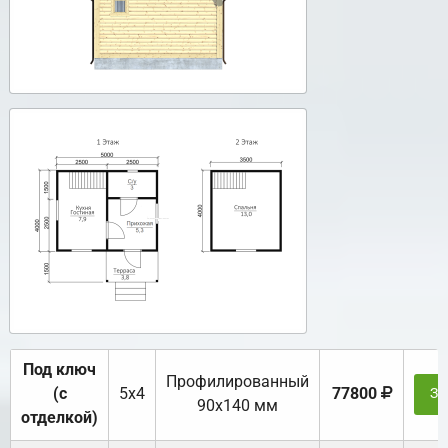
Под ключ
Профилированный
(с
5х4
77800
За
90х140 мм
отделкой)