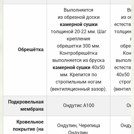
Выполняется
Вы
из обрезной доски
из об
камерной сушки
естеств
толщиной 20-22 мм. Шаг
толщино
крепления
к
обрешетки 300 мм.
обреш
Обрешётка
Контробрешётка
Конт
выполняется из бруска
выполня
камерной сушки
40х50
естеств
мм. Крепится по
40х50 м
стропильным ногам
строп
(вентиляционный зазор).
(вентиля
Подкровельная
Ондутис А100
Он
мембрана
Кровельное
Ондулин, Черепица
Ондул
покрытие (на
Ондулин.