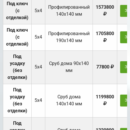
Под ключ
Профилированный
1573800
(с
5х4
За
140х140 мм
отделкой)
Под ключ
Профилированный
1705800
(с
5х4
За
190х140 мм
отделкой)
Под
усадку
Cруб дома 90x140
5х4
77800
За
(без
мм
отделки)
Под
усадку
Cруб дома
1199800
5х4
За
(без
140х140 мм
отделки)
Под