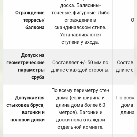
доска. Балясины-
Ограждение
точеные, фигурные. Либо
террасы/
ограждение в
От
балкона
скандинавском стиле.
Устанавливаются
ступени у входа.
Допуск на
геометрические
Составляет +/- 50 мм по
Составля
параметры
длине с каждой стороны.
длине с 
сруба
По всему периметру стен
Допускается
дома (если ширина и
По всему
стыковка бруса,
длина дома более 6,0
дома (
вагонки и
метров). Вагонки и
длина 
половой доски
доски пола в каждой
отдельной комнате.