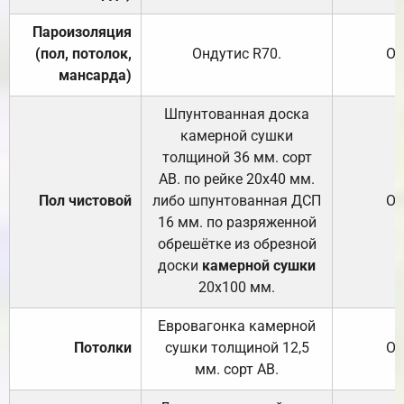
Пароизоляция
(пол, потолок,
Ондутис
R70
.
От
мансарда)
Шпунтованная доска
камерной сушки
толщиной 36 мм. сорт
АВ. по рейке 20х40 мм.
Пол чистовой
либо шпунтованная ДСП
От
16 мм. по разряженной
обрешётке из обрезной
доски
камерной сушки
20х100 мм.
Евровагонка камерной
Потолки
сушки толщиной 12,5
От
мм. сорт АВ.