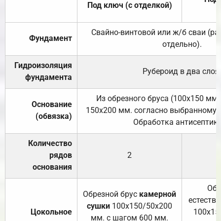
Под ключ (с отделкой)
Свайно-винтовой или ж/б сваи (р
Фундамент
отдельно).
Гидроизоляция
Рубероид в два слоя
фундамента
Из обрезного бруса (100х150 мм.
Основание
150х200 мм. согласно выбранному с
(обвязка)
Обработка антисептик
Количество
рядов
2
основания
Обр
Обрезной брус
камерной
естеств
сушки
100х150/50х200
Цокольное
100х15
мм. с шагом 600 мм.