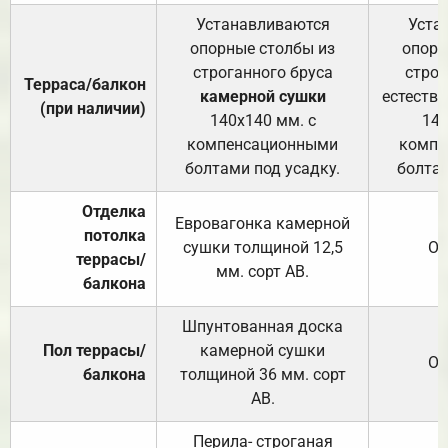
Устанавливаются
Уста
опорные столбы из
опорн
строганного бруса
строг
Терраса/балкон
камерной сушки
естеств
(при наличии)
140х140 мм. с
140
компенсационными
компе
болтами под усадку.
болтам
Отделка
Евровагонка камерной
потолка
сушки толщиной 12,5
От
террасы/
мм. сорт АВ.
балкона
Шпунтованная доска
Пол террасы/
камерной сушки
От
балкона
толщиной 36 мм. сорт
АВ.
Перила- строганая