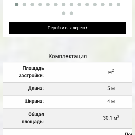
Перейти в галерею
Комплектация
Площадь
2
м
застройки:
Длина:
5 м
Ширина:
4 м
Общая
2
30.1 м
площадь:
Под 