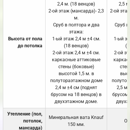
2,4 м. (18 венцов)
2,5 м
2-ой этаж (мансарда)- 2,3
2-ой этаж
м.
Сруб в полтора и два
Сруб в
этажа:
Высота от пола
1-ый этаж 2,4 м ±4 см.
1-ый эт
до потолка
(18 венцов)
(1
2-ой этаж 2,4 м ±4 см.
2-ой эт
каркасные аттиковые
каркас
стены (боковые)
стен
высотой 1,5 м. в
высо
полутораэтажном доме
полутор
2,4 м ±4 см (поднят
2,5 м 
брусом на 18 венцов) в
брусом 
двухэтажном доме.
двухэ
Утепление (пол,
Минеральная вата
Knauf
потолок,
От
150
мм.
мансарда)