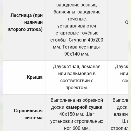
заводские резные,
балясины- заводские
Лестница (при
точеные,
наличии
От
устанавливаются
второго этажа)
стартовые точёные
столбы. Ступени 40х200
мм. Тетива лестницы-
90х140 мм.
Двускатная, ломаная
Двуска
или вальмовая в
или 
Крыша
соответствии с
соо
проектом.
п
Выполнена из обрезной
Выполне
доски
камерной сушки
доски
Стропильная
40х150 мм. Шаг
влажно
система
установки стропильных
Шаг
ног 600 мм.
стропиль