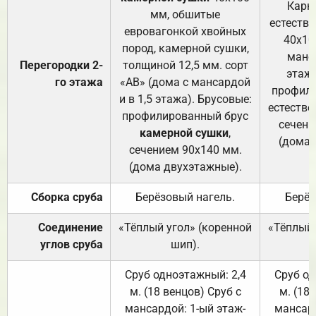
Карк
мм, обшитые
естеств
евровагонкой хвойных
40х10
пород, камерной сушки,
манса
Перегородки 2-
толщиной 12,5 мм. сорт
этажа
го этажа
«АВ» (дома с мансардой
профили
и в 1,5 этажа). Брусовые:
естестве
профилированный брус
сечени
камерной сушки
,
(дома 
сечением 90х140 мм.
(дома двухэтажные).
Сборка сруба
Берёзовый нагель.
Берёз
Соединение
«Тёплый угол» (коренной
«Тёплый 
углов сруба
шип).
Сруб одноэтажный: 2,4
Сруб од
м. (18 венцов) Сруб с
м. (18
мансардой: 1-ый этаж-
мансард