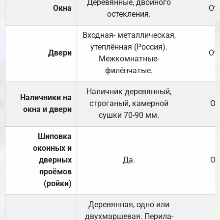
Деревянные, двойного
Окна
От
остекления.
Входная- металлическая,
утеплённая (Россия).
Двери
От
Межкомнатные-
филёнчатые.
Наличник деревянный,
Наличники на
строганый, камерной
От
окна и двери
сушки 70-90 мм.
Шиповка
оконных и
дверных
Да.
От
проёмов
(ройки)
Деревянная, одно или
двухмаршевая. Перила-