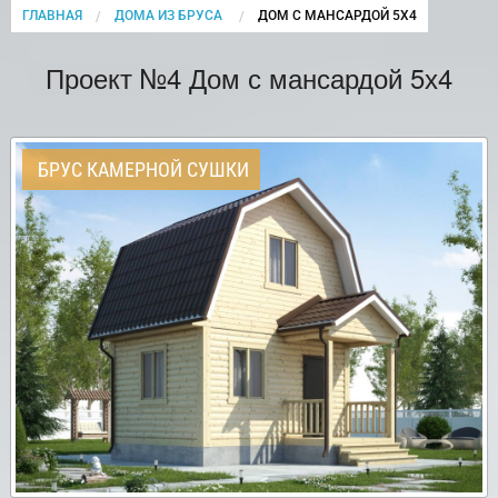
ГЛАВНАЯ
ДОМА ИЗ БРУСА
CURRENT:
ДОМ С МАНСАРДОЙ 5Х4
Проект №4 Дом с мансардой 5х4
БРУС КАМЕРНОЙ СУШКИ