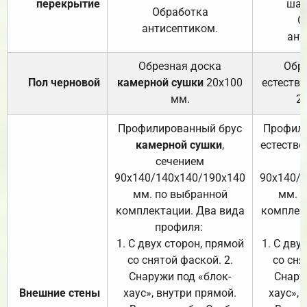
перекрытие
шаг
Обработка
О
антисептиком.
ант
Обрезная доска
Обр
Пол черновой
камерной сушки
20х100
естеств
мм.
2
Профилированный брус
Профили
камерной сушки
,
естестве
сечением
с
90х140/140х140/190х140
90х140/
мм. по выбранной
мм. 
комплектации. Два вида
комплек
профиля:
п
1. С двух сторон, прямой
1. С дву
со снятой фаской. 2.
со сня
Снаружи под «блок-
Снару
Внешние стены
хаус», внутри прямой.
хаус», 