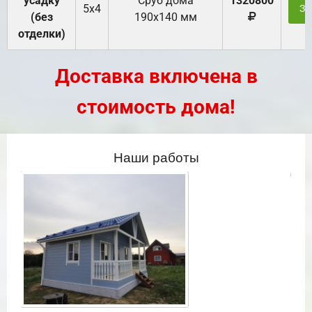
усадку
Cруб дома
1320800
5х4
За
(без
190х140 мм
отделки)
Доставка включена в
стоимость дома!
Наши работы