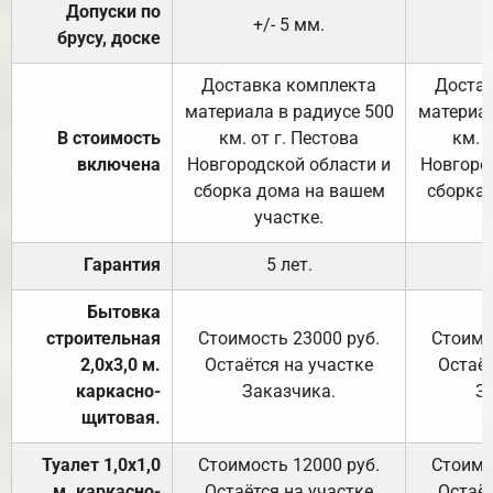
Допуски по
+/- 5 мм.
брусу, доске
Доставка комплекта
Достав
материала в радиусе 500
материал
В стоимость
км. от г. Пестова
км. 
включена
Новгородской области и
Новгоро
сборка дома на вашем
сборка
участке.
Гарантия
5 лет.
Бытовка
строительная
Стоимость 23000 руб.
Стоимо
2,0х3,0 м.
Остаётся на участке
Остаёт
каркасно-
Заказчика.
З
щитовая.
Туалет 1,0х1,0
Стоимость 12000 руб.
Стоимо
м. каркасно-
Остаётся на участке
Остаёт