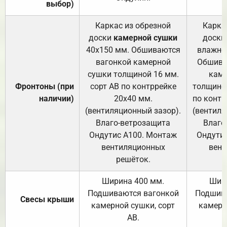
выбор)
Каркас из обрезной
Карка
доски
камерной сушки
доски
40х150 мм. Обшиваются
влажно
вагонкой камерной
Обшива
сушки толщиной 16 мм.
каме
Фронтоны (при
сорт АВ по контррейке
толщиной
наличии)
20х40 мм.
по контр
(вентиляционный зазор).
(вентиля
Влаго-ветрозащита
Влаго
Ондутис А100. Монтаж
Ондути
вентиляционных
вент
решёток.
Ширина 400 мм.
Шир
Подшиваются вагонкой
Подшива
Свесы крыши
камерной сушки, сорт
камерн
АВ.