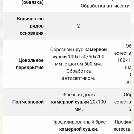
(обвязка)
Обработка антисептик
Количество
рядов
2
основания
Обр
Обрезной брус
камерной
естеств
сушки
100х150/50х200
Цокольное
100х15
мм. с шагом 600 мм.
перекрытие
шаг
Обработка
О
антисептиком.
ант
Обрезная доска
Обр
Пол черновой
камерной сушки
20х100
естеств
мм.
2
Профилированный брус
Профили
камерной сушки
,
естестве