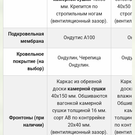
мм. Крепится по
40х50 м
стропильным ногам
строп
(вентиляционный зазор).
(вентиля
Подкровельная
Ондутис А100
Он
мембрана
Кровельное
Ондулин, Черепица
Ондул
покрытие (на
Ондулин.
выбор)
Каркас из обрезной
Карка
доски
камерной сушки
доски
40х150 мм. Обшиваются
влажно
вагонкой камерной
Обшива
сушки толщиной 16 мм.
каме
Фронтоны (при
сорт АВ по контррейке
толщиной
наличии)
20х40 мм.
по контр
(вентиляционный зазор).
(вентиля