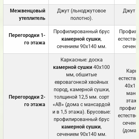
Межвенцовый
Джут (льноджутовое
Джут 
утеплитель
полотно).
п
Профилированный брус
Профили
Перегородки 1-
камерной сушки
,
естестве
го этажа
сечением 90х140 мм.
сечени
Каркасные: доска
камерной сушки
40х100
Карк
мм, обшитые
естеств
евровагонкой хвойных
40х10
пород, камерной сушки,
манса
Перегородки 2-
толщиной 12,5 мм. сорт
этажа
го этажа
«АВ» (дома с мансардой
профили
и в 1,5 этажа). Брусовые:
естестве
профилированный брус
сечени
камерной сушки
,
(дома 
сечением 90х140 мм.