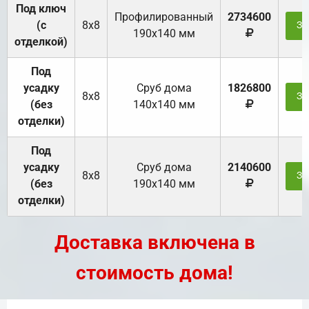
Под ключ
Профилированный
2734600
(с
8х8
За
190х140 мм
отделкой)
Под
усадку
Cруб дома
1826800
8х8
За
(без
140х140 мм
отделки)
Под
усадку
Cруб дома
2140600
8х8
За
(без
190х140 мм
отделки)
Доставка включена в
стоимость дома!