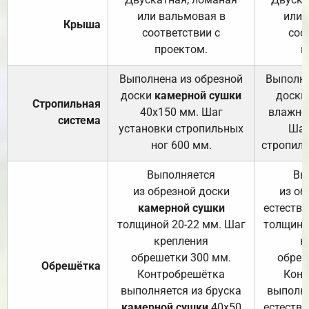
или вальмовая в
или 
Крыша
соответствии с
соо
проектом.
п
Выполнена из обрезной
Выполне
доски
камерной сушки
доски
Стропильная
40х150 мм. Шаг
влажно
система
установки стропильных
Шаг
ног 600 мм.
стропиль
Выполняется
Вы
из обрезной доски
из об
камерной сушки
естеств
толщиной 20-22 мм. Шаг
толщино
крепления
к
обрешетки 300 мм.
обреш
Обрешётка
Контробрешётка
Конт
выполняется из бруска
выполня
камерной сушки
40х50
естеств