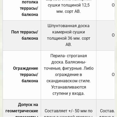
потолка
сушки толщиной 12,5
От
террасы/
мм. сорт АВ.
балкона
Шпунтованная доска
Пол террасы/
камерной сушки
От
балкона
толщиной 36 мм. сорт
АВ.
Перила- строганая
доска. Балясины-
Ограждение
точеные, фигурные. Либо
террасы/
ограждение в
От
балкона
скандинавском стиле.
Устанавливаются
ступени у входа.
Допуск на
геометрические
Составляет +/- 50 мм по
Составля