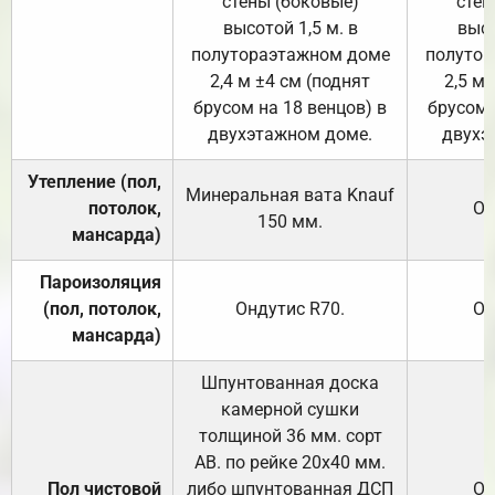
стены (боковые)
стен
высотой 1,5 м. в
высо
полутораэтажном доме
полутор
2,4 м ±4 см (поднят
2,5 м 
брусом на 18 венцов) в
брусом 
двухэтажном доме.
двухэ
Утепление (пол,
Минеральная вата
Knauf
потолок,
От
150
мм.
мансарда)
Пароизоляция
(пол, потолок,
Ондутис
R70
.
От
мансарда)
Шпунтованная доска
камерной сушки
толщиной 36 мм. сорт
АВ. по рейке 20х40 мм.
Пол чистовой
либо шпунтованная ДСП
От