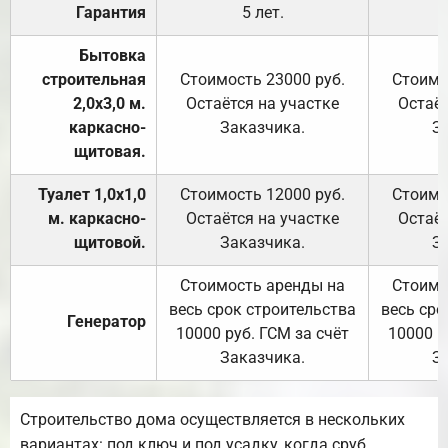
Гарантия
5 лет.
Бытовка
строительная
Стоимость 23000 руб.
Стоимо
2,0х3,0 м.
Остаётся на участке
Остаёт
каркасно-
Заказчика.
З
щитовая.
Туалет 1,0х1,0
Стоимость 12000 руб.
Стоимо
м. каркасно-
Остаётся на участке
Остаёт
щитовой.
Заказчика.
З
Стоимость аренды на
Стоимо
весь срок строительства
весь сро
Генератор
10000 руб. ГСМ за счёт
10000 р
Заказчика.
З
Строительство дома осуществляется в нескольких
вариантах: под ключ и под усадку, когда сруб