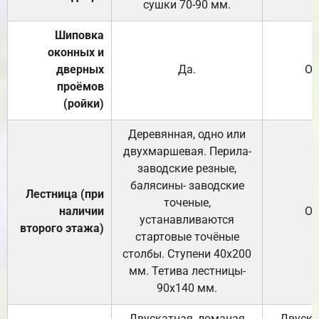
сушки 70-90 мм.
Шиповка
оконных и
дверных
Да.
От
проёмов
(ройки)
Деревянная, одно или
двухмаршевая. Перила-
заводские резные,
балясины- заводские
Лестница (при
точеные,
наличии
От
устанавливаются
второго этажа)
стартовые точёные
столбы. Ступени 40х200
мм. Тетива лестницы-
90х140 мм.
Двускатная, ломаная
Двуска