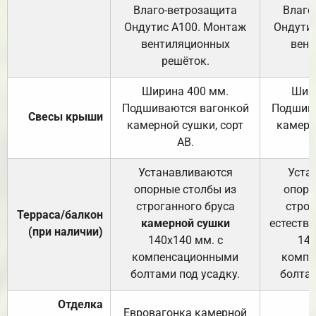
Влаго-ветрозащита
Влаго
Ондутис А100. Монтаж
Ондути
вентиляционных
вент
решёток.
Ширина 400 мм.
Шир
Подшиваются вагонкой
Подшива
Свесы крыши
камерной сушки, сорт
камерн
АВ.
Устанавливаются
Уста
опорные столбы из
опорн
строганного бруса
строг
Терраса/балкон
камерной сушки
естеств
(при наличии)
140х140 мм. с
140
компенсационными
компе
болтами под усадку.
болтам
Отделка
Евровагонка камерной