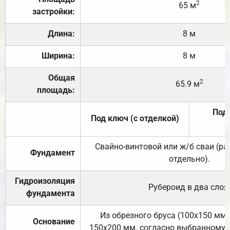
2
65 м
застройки:
Длина:
8 м
Ширина:
8 м
Общая
2
65.9 м
площадь:
Под 
Под ключ (с отделкой)
Свайно-винтовой или ж/б сваи (р
Фундамент
отдельно).
Гидроизоляция
Рубероид в два слоя
фундамента
Из обрезного бруса (100х150 мм.
Основание
150х200 мм. согласно выбранному с