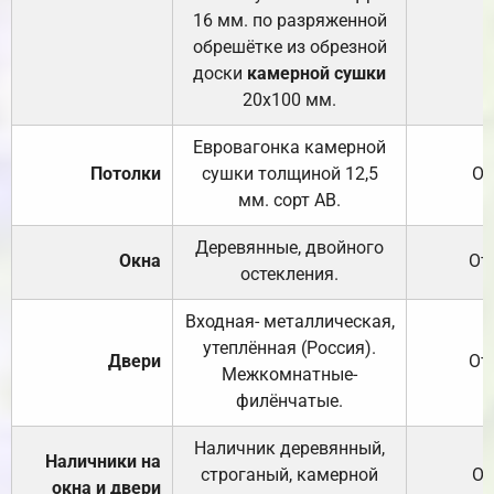
16 мм. по разряженной
обрешётке из обрезной
доски
камерной сушки
20х100 мм.
Евровагонка камерной
Потолки
сушки толщиной 12,5
От
мм. сорт АВ.
Деревянные, двойного
Окна
От
остекления.
Входная- металлическая,
утеплённая (Россия).
Двери
От
Межкомнатные-
филёнчатые.
Наличник деревянный,
Наличники на
строганый, камерной
От
окна и двери