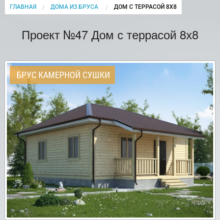
ГЛАВНАЯ
ДОМА ИЗ БРУСА
CURRENT:
ДОМ С ТЕРРАСОЙ 8Х8
Проект №47 Дом с террасой 8х8
БРУС КАМЕРНОЙ СУШКИ