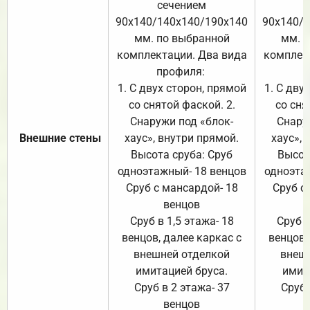
сечением
с
90х140/140х140/190х140
90х140/
мм. по выбранной
мм. 
комплектации. Два вида
комплек
профиля:
п
1. С двух сторон, прямой
1. С дву
со снятой фаской. 2.
со сня
Снаружи под «блок-
Снару
Внешние стены
хаус», внутри прямой.
хаус», 
Высота сруба: Сруб
Высот
одноэтажный- 18 венцов
одноэта
Сруб с мансардой- 18
Сруб с
венцов
Сруб в 1,5 этажа- 18
Сруб в
венцов, далее каркас с
венцов,
внешней отделкой
внеш
имитацией бруса.
имит
Сруб в 2 этажа- 37
Сруб 
венцов