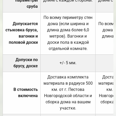
параметры
длине с каждой стороны.
длине с 
сруба
По всему периметру стен
Допускается
дома (если ширина и
По всему
стыковка бруса,
длина дома более 6,0
дома (
вагонки и
метров). Вагонки и
длина 
половой доски
доски пола в каждой
отдельной комнате.
Допуски по
+/- 5 мм.
брусу, доске
Доставка комплекта
Достав
материала в радиусе 500
материал
В стоимость
км. от г. Пестова
км. 
включена
Новгородской области и
Новгоро
сборка дома на вашем
сборка
участке.