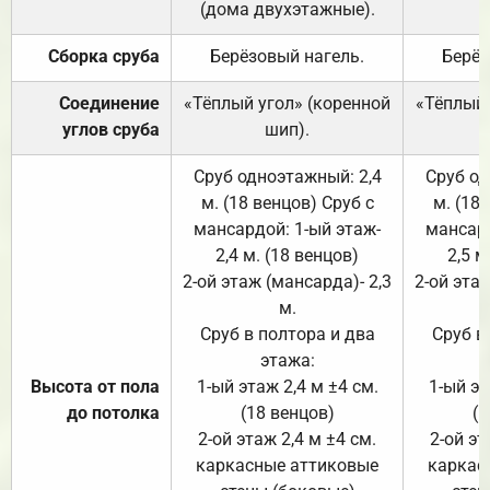
(дома двухэтажные).
Сборка сруба
Берёзовый нагель.
Берёз
Соединение
«Тёплый угол» (коренной
«Тёплый 
углов сруба
шип).
Сруб одноэтажный: 2,4
Сруб од
м. (18 венцов) Сруб с
м. (18
мансардой: 1-ый этаж-
мансард
2,4 м. (18 венцов)
2,5 м
2-ой этаж (мансарда)- 2,3
2-ой этаж
м.
Сруб в полтора и два
Сруб в
этажа:
Высота от пола
1-ый этаж 2,4 м ±4 см.
1-ый эт
до потолка
(18 венцов)
(1
2-ой этаж 2,4 м ±4 см.
2-ой эт
каркасные аттиковые
каркас