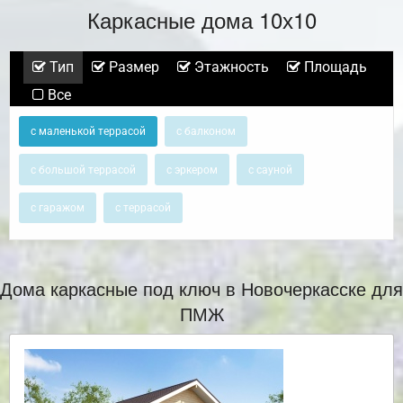
Каркасные дома 10х10
Тип
Размер
Этажность
Площадь
Все
с маленькой террасой
с балконом
с большой террасой
с эркером
с сауной
с гаражом
с террасой
Дома каркасные под ключ в Новочеркасске для
ПМЖ