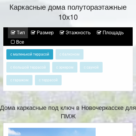
Каркасные дома полутораэтажные
10х10
Тип
Размер
Этажность
Площадь
Все
с маленькой террасой
с балконом
с большой террасой
с эркером
с сауной
с гаражом
с террасой
Дома каркасные под ключ в Новочеркасске для
ПМЖ